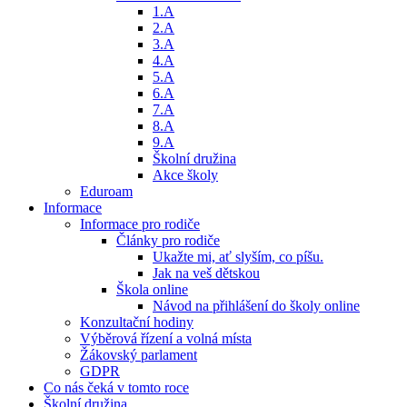
1.A
2.A
3.A
4.A
5.A
6.A
7.A
8.A
9.A
Školní družina
Akce školy
Eduroam
Informace
Informace pro rodiče
Články pro rodiče
Ukažte mi, ať slyším, co píšu.
Jak na veš dětskou
Škola online
Návod na přihlášení do školy online
Konzultační hodiny
Výběrová řízení a volná místa
Žákovský parlament
GDPR
Co nás čeká v tomto roce
Školní družina