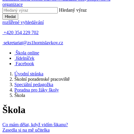
organizace
Hledaný výraz
Hledat
rozšířené vyhledávání
+420 354 229 702
sekretariat@zs1hornislavkov.cz
Š
kola online
J
ídelníček
Facebook
Úvodní stránka
Školní poradenské pracoviště
Speciální pedagožka
Poradna pro žáky školy
Škola
Škola
Co mám dělat, když vidím šikanu?
Zasedla si na mě učitelka