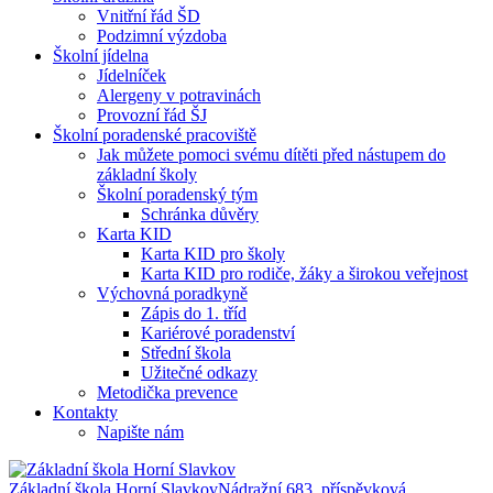
Vnitřní řád ŠD
Podzimní výzdoba
Školní jídelna
Jídelníček
Alergeny v potravinách
Provozní řád ŠJ
Školní poradenské pracoviště
Jak můžete pomoci svému dítěti před nástupem do
základní školy
Školní poradenský tým
Schránka důvěry
Karta KID
Karta KID pro školy
Karta KID pro rodiče, žáky a širokou veřejnost
Výchovná poradkyně
Zápis do 1. tříd
Kariérové poradenství
Střední škola
Užitečné odkazy
Metodička prevence
Kontakty
Napište nám
Základní škola Horní Slavkov
Nádražní 683, příspěvková