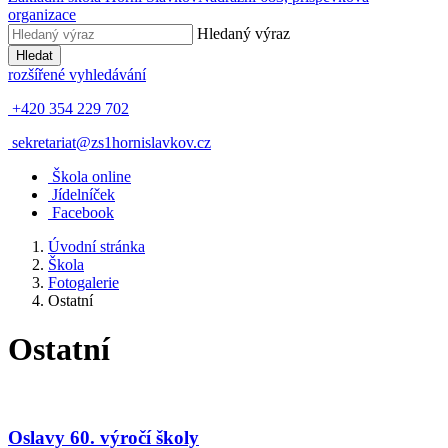
organizace
Hledaný výraz
Hledat
rozšířené vyhledávání
+420 354 229 702
sekretariat@zs1hornislavkov.cz
Š
kola online
J
ídelníček
Facebook
Úvodní stránka
Škola
Fotogalerie
Ostatní
Ostatní
Oslavy 60. výročí školy