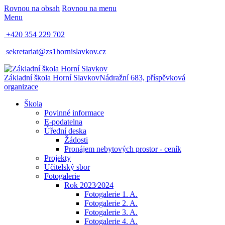
Rovnou na obsah
Rovnou na menu
Menu
+420 354 229 702
sekretariat@zs1hornislavkov.cz
Základní škola Horní Slavkov
Nádražní 683, příspěvková
organizace
Škola
Povinné informace
E-podatelna
Úřední deska
Žádosti
Pronájem nebytových prostor - ceník
Projekty
Učitelský sbor
Fotogalerie
Rok 2023⁄2024
Fotogalerie 1. A.
Fotogalerie 2. A.
Fotogalerie 3. A.
Fotogalerie 4. A.