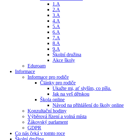
1.A
2.A
3.A
4.A
5.A
6.A
7.A
8.A
9.A
Školní družina
Akce školy
Eduroam
Informace
Informace pro rodiče
Články pro rodiče
Ukažte mi, ať slyším, co píšu.
Jak na veš dětskou
Škola online
Návod na přihlášení do školy online
Konzultační hodiny
Výběrová řízení a volná místa
Žákovský parlament
GDPR
Co nás čeká v tomto roce
Školní družina