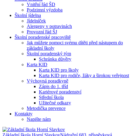
Vnitřní řád ŠD
Podzimní výzdoba
Školní jídelna
Jídelníček
Alergeny v potravinách
Provozní řád ŠJ
Školní poradenské pracoviště
Jak můžete pomoci svému dítěti před nástupem do
základní školy
Školní poradenský tým
Schránka důvěry
Karta KID
Karta KID pro školy
Karta KID pro rodiče, žáky a širokou veřejnost
Výchovná poradkyně
Zápis do 1. tříd
Kariérové poradenství
Střední škola
Užitečné odkazy
Metodička prevence
Kontakty
Napište nám
Základní škola Horní Slavkov
Nádražní 683, příspěvková