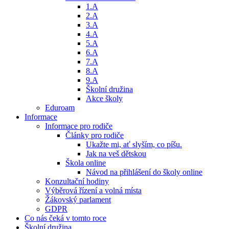
1.A
2.A
3.A
4.A
5.A
6.A
7.A
8.A
9.A
Školní družina
Akce školy
Eduroam
Informace
Informace pro rodiče
Články pro rodiče
Ukažte mi, ať slyším, co píšu.
Jak na veš dětskou
Škola online
Návod na přihlášení do školy online
Konzultační hodiny
Výběrová řízení a volná místa
Žákovský parlament
GDPR
Co nás čeká v tomto roce
Školní družina