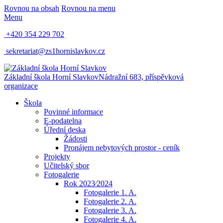
Rovnou na obsah
Rovnou na menu
Menu
+420 354 229 702
sekretariat@zs1hornislavkov.cz
Základní škola Horní Slavkov
Nádražní 683, příspěvková
organizace
Škola
Povinné informace
E-podatelna
Úřední deska
Žádosti
Pronájem nebytových prostor - ceník
Projekty
Učitelský sbor
Fotogalerie
Rok 2023⁄2024
Fotogalerie 1. A.
Fotogalerie 2. A.
Fotogalerie 3. A.
Fotogalerie 4. A.