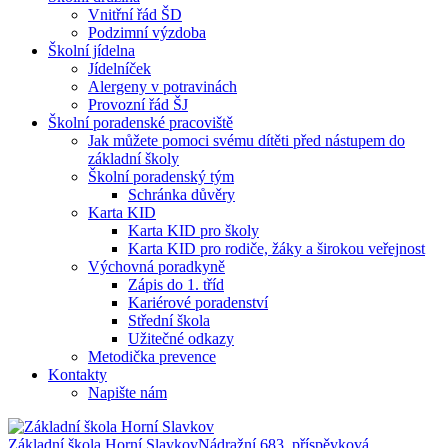
Vnitřní řád ŠD
Podzimní výzdoba
Školní jídelna
Jídelníček
Alergeny v potravinách
Provozní řád ŠJ
Školní poradenské pracoviště
Jak můžete pomoci svému dítěti před nástupem do
základní školy
Školní poradenský tým
Schránka důvěry
Karta KID
Karta KID pro školy
Karta KID pro rodiče, žáky a širokou veřejnost
Výchovná poradkyně
Zápis do 1. tříd
Kariérové poradenství
Střední škola
Užitečné odkazy
Metodička prevence
Kontakty
Napište nám
Základní škola Horní Slavkov
Nádražní 683, příspěvková