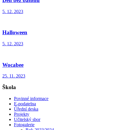
Den bez batohů
5. 12. 2023
Halloween
5. 12. 2023
Wocabee
25. 11. 2023
Škola
Povinné informace
E-podatelna
Úřední deska
Projekty
Učitelský sbor
Fotogalerie
Rok 2023⁄2024