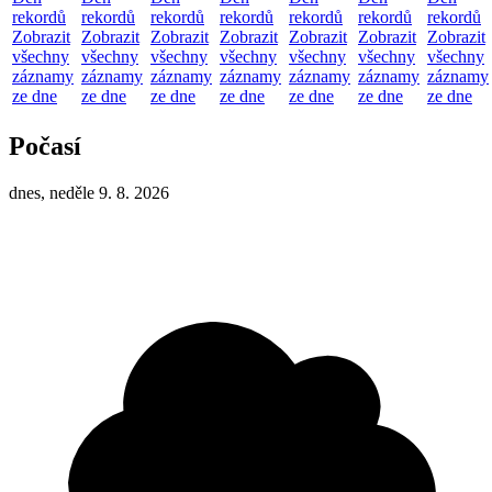
rekordů
rekordů
rekordů
rekordů
rekordů
rekordů
rekordů
Zobrazit
Zobrazit
Zobrazit
Zobrazit
Zobrazit
Zobrazit
Zobrazit
všechny
všechny
všechny
všechny
všechny
všechny
všechny
záznamy
záznamy
záznamy
záznamy
záznamy
záznamy
záznamy
ze dne
ze dne
ze dne
ze dne
ze dne
ze dne
ze dne
Počasí
dnes, neděle 9. 8. 2026