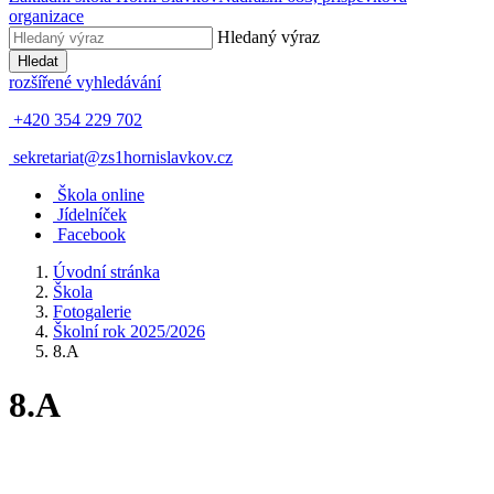
organizace
Hledaný výraz
Hledat
rozšířené vyhledávání
+420 354 229 702
sekretariat@zs1hornislavkov.cz
Š
kola online
J
ídelníček
Facebook
Úvodní stránka
Škola
Fotogalerie
Školní rok 2025/2026
8.A
8.A