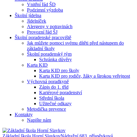
Vnitřní řád ŠD
Podzimní výzdoba
Školní jídelna
Jídelníček
Alergeny v potravinách
Provozní řád ŠJ
Školní poradenské pracoviště
Jak můžete pomoci svému dítěti před nástupem do
základní školy
Školní poradenský tým
Schránka důvěry
Karta KID
Karta KID pro školy
Karta KID pro rodiče, žáky a širokou veřejnost
Výchovná poradkyně
Zápis do 1. tříd
Kariérové poradenství
Střední škola
Užitečné odkazy
Metodička prevence
Kontakty
Napište nám
Základní škola Horní Slavkov
Nádražní 683, příspěvková