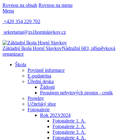
Rovnou na obsah
Rovnou na menu
Menu
+420 354 229 702
sekretariat@zs1hornislavkov.cz
Základní škola Horní Slavkov
Nádražní 683, příspěvková
organizace
Škola
Povinné informace
E-podatelna
Úřední deska
Žádosti
Pronájem nebytových prostor - ceník
Projekty
Učitelský sbor
Fotogalerie
Rok 2023⁄2024
Fotogalerie 1. A.
Fotogalerie 2. A.
Fotogalerie 3. A.
Fotogalerie 4. A.