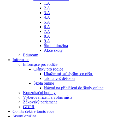
1.A
2.A
3.A
4.A
5.A
6.A
7.A
8.A
9.A
Školní družina
Akce školy
Eduroam
Informace
Informace pro rodiče
Články pro rodiče
Ukažte mi, ať slyším, co píšu.
Jak na veš dětskou
Škola online
Návod na přihlášení do školy online
Konzultační hodiny
Výběrová řízení a volná místa
Žákovský parlament
GDPR
Co nás čeká v tomto roce
Školní družina