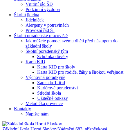
Vnitřní řád ŠD
Podzimní výzdoba
Školní jídelna
Jídelníček
Alergeny v potravinách
Provozní řád ŠJ
Školní poradenské pracoviště
Jak můžete pomoci svému dítěti před nástupem do
základní školy
Školní poradenský tým
Schránka důvěry
Karta KID
Karta KID pro školy
Karta KID pro rodiče, žáky a širokou veřejnost
Výchovná poradkyně
Zápis do 1. tříd
Kariérové poradenství
Střední škola
Užitečné odkazy
Metodička prevence
Kontakty
Napište nám
Základní škola Horní Slavkov
Nádražní 683, příspěvková