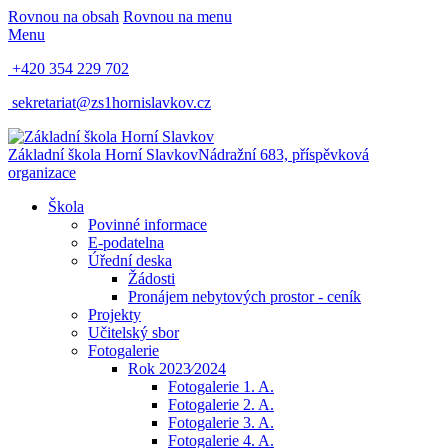
Rovnou na obsah
Rovnou na menu
Menu
+420 354 229 702
sekretariat@zs1hornislavkov.cz
Základní škola Horní Slavkov
Nádražní 683, příspěvková
organizace
Škola
Povinné informace
E-podatelna
Úřední deska
Žádosti
Pronájem nebytových prostor - ceník
Projekty
Učitelský sbor
Fotogalerie
Rok 2023⁄2024
Fotogalerie 1. A.
Fotogalerie 2. A.
Fotogalerie 3. A.
Fotogalerie 4. A.