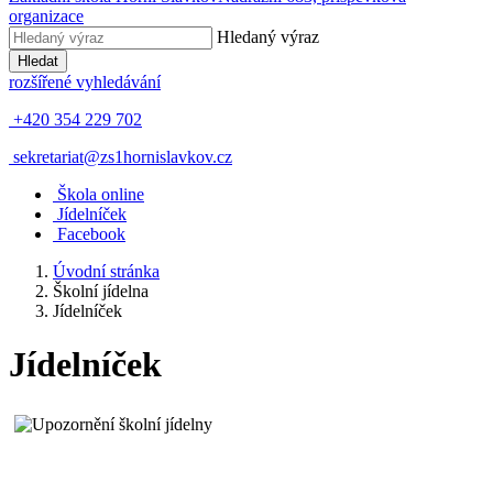
organizace
Hledaný výraz
Hledat
rozšířené vyhledávání
+420 354 229 702
sekretariat@zs1hornislavkov.cz
Š
kola online
J
ídelníček
Facebook
Úvodní stránka
Školní jídelna
Jídelníček
Jídelníček