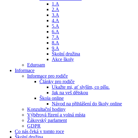
1.A
2.A
3.A
4.A
5.A
6.A
7.A
8.A
9.A
Školní družina
Akce školy
Eduroam
Informace
Informace pro rodiče
Články pro rodiče
Ukažte mi, ať slyším, co píšu.
Jak na veš dětskou
Škola online
Návod na přihlášení do školy online
Konzultační hodiny
Výběrová řízení a volná místa
Žákovský parlament
GDPR
Co nás čeká v tomto roce
Školní družina