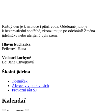
Každý den je k nabídce i pitná voda. Odebrané jídlo je
k bezprostřední spotřebě, zkonzumujte po odebrání! Změna
jídelníčku nebo alergenů vyhrazena.
Hlavní kuchařka
Feilerová Hana
Vedoucí kuchyně
Bc. Jana Chvojková
Školní jídelna
Jídelníček
Alergeny v potravinách
Provozní řád ŠJ
Kalendář