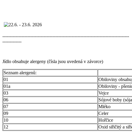
--------------------------------------------------------------------------------------
-------------
Jídlo obsahuje alergeny (čísla jsou uvedená v závorce)
Seznam alergenů:
01
Obiloviny obsahuj
01a
Obiloviny - pšeni
03
Vejce
06
Sójové boby (sója
07
Mléko
09
Celer
10
Hořčice
12
Oxid siřičitý a siř