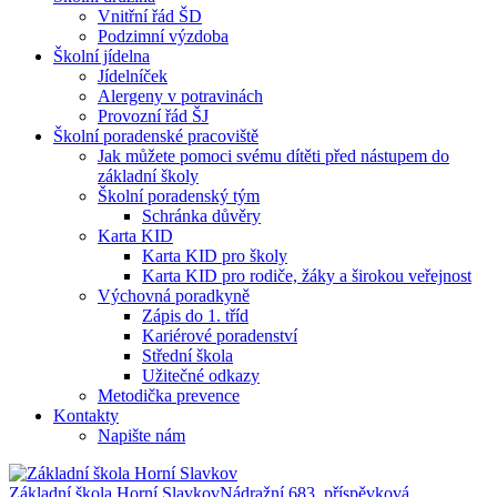
Vnitřní řád ŠD
Podzimní výzdoba
Školní jídelna
Jídelníček
Alergeny v potravinách
Provozní řád ŠJ
Školní poradenské pracoviště
Jak můžete pomoci svému dítěti před nástupem do
základní školy
Školní poradenský tým
Schránka důvěry
Karta KID
Karta KID pro školy
Karta KID pro rodiče, žáky a širokou veřejnost
Výchovná poradkyně
Zápis do 1. tříd
Kariérové poradenství
Střední škola
Užitečné odkazy
Metodička prevence
Kontakty
Napište nám
Základní škola Horní Slavkov
Nádražní 683, příspěvková