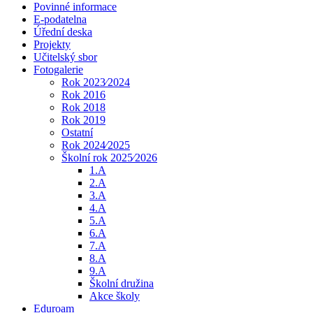
Povinné informace
E-podatelna
Úřední deska
Projekty
Učitelský sbor
Fotogalerie
Rok 2023⁄2024
Rok 2016
Rok 2018
Rok 2019
Ostatní
Rok 2024⁄2025
Školní rok 2025⁄2026
1.A
2.A
3.A
4.A
5.A
6.A
7.A
8.A
9.A
Školní družina
Akce školy
Eduroam