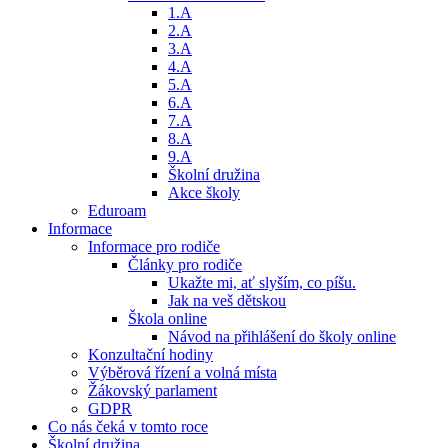
1.A
2.A
3.A
4.A
5.A
6.A
7.A
8.A
9.A
Školní družina
Akce školy
Eduroam
Informace
Informace pro rodiče
Články pro rodiče
Ukažte mi, ať slyším, co píšu.
Jak na veš dětskou
Škola online
Návod na přihlášení do školy online
Konzultační hodiny
Výběrová řízení a volná místa
Žákovský parlament
GDPR
Co nás čeká v tomto roce
Školní družina