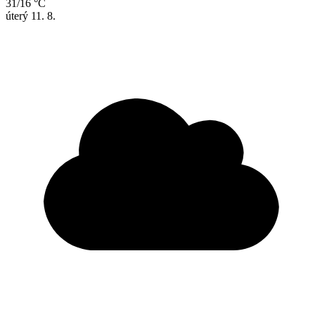
31/16 °C
úterý
11. 8.