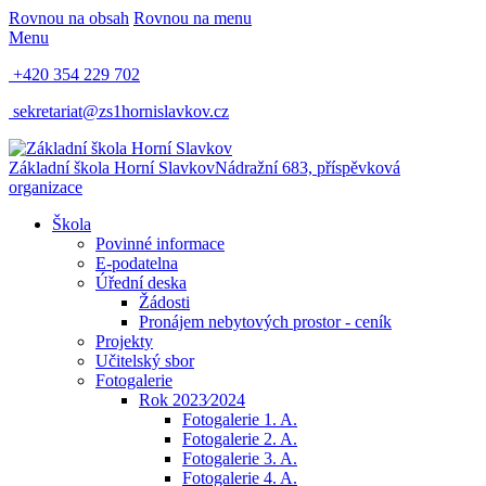
Rovnou na obsah
Rovnou na menu
Menu
+420 354 229 702
sekretariat@zs1hornislavkov.cz
Základní škola Horní Slavkov
Nádražní 683, příspěvková
organizace
Škola
Povinné informace
E-podatelna
Úřední deska
Žádosti
Pronájem nebytových prostor - ceník
Projekty
Učitelský sbor
Fotogalerie
Rok 2023⁄2024
Fotogalerie 1. A.
Fotogalerie 2. A.
Fotogalerie 3. A.
Fotogalerie 4. A.