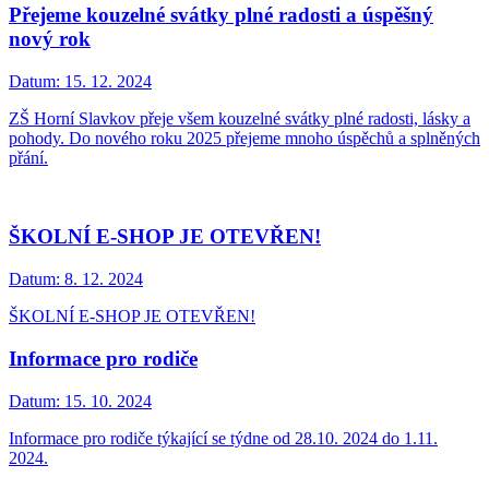
Přejeme kouzelné svátky plné radosti a úspěšný
nový rok
Datum:
15. 12. 2024
ZŠ Horní Slavkov přeje všem kouzelné svátky plné radosti, lásky a
pohody. Do nového roku 2025 přejeme mnoho úspěchů a splněných
přání.
ŠKOLNÍ E-SHOP JE OTEVŘEN!
Datum:
8. 12. 2024
ŠKOLNÍ E-SHOP JE OTEVŘEN!
Informace pro rodiče
Datum:
15. 10. 2024
Informace pro rodiče týkající se týdne od 28.10. 2024 do 1.11.
2024.