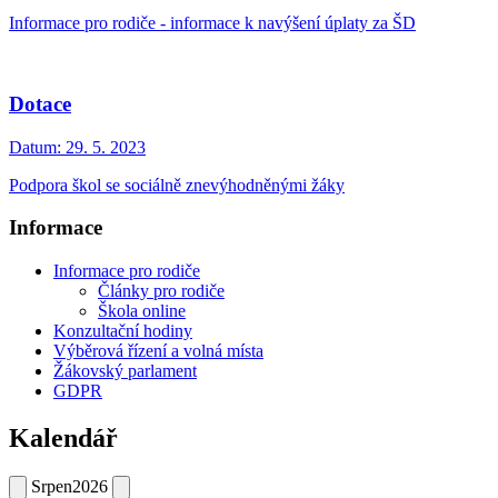
Informace pro rodiče - informace k navýšení úplaty za ŠD
Dotace
Datum:
29. 5. 2023
Podpora škol se sociálně znevýhodněnými žáky
Informace
Informace pro rodiče
Články pro rodiče
Škola online
Konzultační hodiny
Výběrová řízení a volná místa
Žákovský parlament
GDPR
Kalendář
Srpen
2026