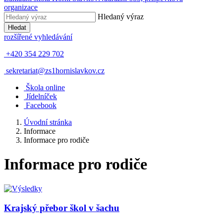
organizace
Hledaný výraz
Hledat
rozšířené vyhledávání
+420 354 229 702
sekretariat@zs1hornislavkov.cz
Š
kola online
J
ídelníček
Facebook
Úvodní stránka
Informace
Informace pro rodiče
Informace pro rodiče
Krajský přebor škol v šachu