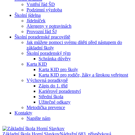
Vnitřní řád ŠD
Podzimní výzdoba
Školní jídelna
Jídelníček
Alergeny v potravinách
Provozní řád ŠJ
Školní poradenské pracoviště
Jak můžete pomoci svému dítěti před nástupem do
základní školy
Školní poradenský tým
Schránka důvěry
Karta KID
Karta KID pro školy
Karta KID pro rodiče, žáky a širokou veřejnost
Výchovná poradkyně
Zápis do 1. tříd
Kariérové poradenství
Střední škola
Užitečné odkazy
Metodička prevence
Kontakty
Napište nám
Základní škola Horní Slavkov
Nádražní 683, příspěvková