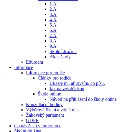
1.A
2.A
3.A
4.A
5.A
6.A
7.A
8.A
9.A
Školní družina
Akce školy
Eduroam
Informace
Informace pro rodiče
Články pro rodiče
Ukažte mi, ať slyším, co píšu.
Jak na veš dětskou
Škola online
Návod na přihlášení do školy online
Konzultační hodiny
Výběrová řízení a volná místa
Žákovský parlament
GDPR
Co nás čeká v tomto roce
Školní družina