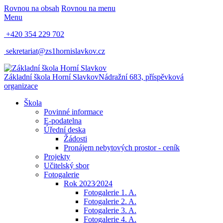
Rovnou na obsah
Rovnou na menu
Menu
+420 354 229 702
sekretariat@zs1hornislavkov.cz
Základní škola Horní Slavkov
Nádražní 683, příspěvková
organizace
Škola
Povinné informace
E-podatelna
Úřední deska
Žádosti
Pronájem nebytových prostor - ceník
Projekty
Učitelský sbor
Fotogalerie
Rok 2023⁄2024
Fotogalerie 1. A.
Fotogalerie 2. A.
Fotogalerie 3. A.
Fotogalerie 4. A.