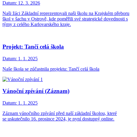
Datum:
12. 3. 2026
Naši žáci Základní reprezentovali naši školu na Krajském přeboru
škol v šachu v Ostrově, kde poměřili své strategické dovednosti s
týmy z celého Karlovarského kraje.
Projekt: Tančí celá škola
Datum:
1. 1. 2025
Naše škola se zúčastnila projektu: Tančí celá škola
Vánoční zpívání (Záznam)
Datum:
1. 1. 2025
Záznam vánočního zpívání před naší základní školou, které
se uskutečnilo 16. prosince 2024, je nyní dostupný online.