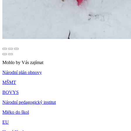
Mohlo by Vás zajímat
Národní plán obnovy
MŠMT
BOVYS
Národní pedagogický institut
Mléko do škol
EU