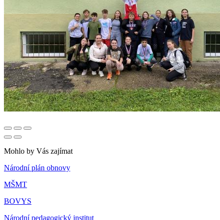
Mohlo by Vás zajímat
Národní plán obnovy
MŠMT
BOVYS
Národní pedagogický institut