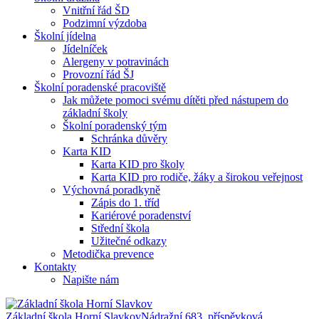
Vnitřní řád ŠD
Podzimní výzdoba
Školní jídelna
Jídelníček
Alergeny v potravinách
Provozní řád ŠJ
Školní poradenské pracoviště
Jak můžete pomoci svému dítěti před nástupem do
základní školy
Školní poradenský tým
Schránka důvěry
Karta KID
Karta KID pro školy
Karta KID pro rodiče, žáky a širokou veřejnost
Výchovná poradkyně
Zápis do 1. tříd
Kariérové poradenství
Střední škola
Užitečné odkazy
Metodička prevence
Kontakty
Napište nám
Základní škola Horní Slavkov
Nádražní 683, příspěvková