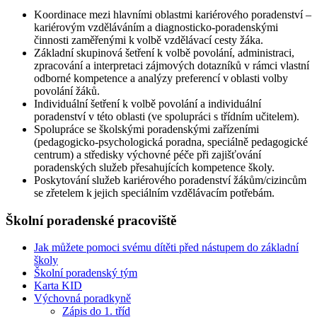
Koordinace mezi hlavními oblastmi kariérového poradenství –
kariérovým vzděláváním a diagnosticko-poradenskými
činnosti zaměřenými k volbě vzdělávací cesty žáka.
Základní skupinová šetření k volbě povolání, administraci,
zpracování a interpretaci zájmových dotazníků v rámci vlastní
odborné kompetence a analýzy preferencí v oblasti volby
povolání žáků.
Individuální šetření k volbě povolání a individuální
poradenství v této oblasti (ve spolupráci s třídním učitelem).
Spolupráce se školskými poradenskými zařízeními
(pedagogicko-psychologická poradna, speciálně pedagogické
centrum) a středisky výchovné péče při zajišťování
poradenských služeb přesahujících kompetence školy.
Poskytování služeb kariérového poradenství žákům/cizincům
se zřetelem k jejich speciálním vzdělávacím potřebám.
Školní poradenské pracoviště
Jak můžete pomoci svému dítěti před nástupem do základní
školy
Školní poradenský tým
Karta KID
Výchovná poradkyně
Zápis do 1. tříd