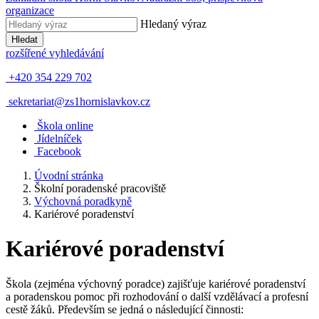
organizace
Hledaný výraz
Hledat
rozšířené vyhledávání
+420 354 229 702
sekretariat@zs1hornislavkov.cz
Š
kola online
J
ídelníček
Facebook
Úvodní stránka
Školní poradenské pracoviště
Výchovná poradkyně
Kariérové poradenství
Kariérové poradenství
Škola (zejména výchovný poradce) zajišťuje kariérové poradenství
a poradenskou pomoc při rozhodování o další vzdělávací a profesní
cestě žáků. Především se jedná o následující činnosti: