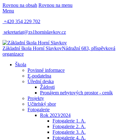
Rovnou na obsah
Rovnou na menu
Menu
+420 354 229 702
sekretariat@zs1hornislavkov.cz
Základní škola Horní Slavkov
Nádražní 683, příspěvková
organizace
Škola
Povinné informace
E-podatelna
Úřední deska
Žádosti
Pronájem nebytových prostor - ceník
Projekty
Učitelský sbor
Fotogalerie
Rok 2023⁄2024
Fotogalerie 1. A.
Fotogalerie 2. A.
Fotogalerie 3. A.
Fotogalerie 4. A.