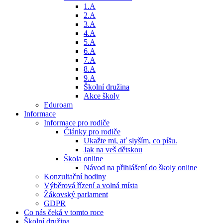
1.A
2.A
3.A
4.A
5.A
6.A
7.A
8.A
9.A
Školní družina
Akce školy
Eduroam
Informace
Informace pro rodiče
Články pro rodiče
Ukažte mi, ať slyším, co píšu.
Jak na veš dětskou
Škola online
Návod na přihlášení do školy online
Konzultační hodiny
Výběrová řízení a volná místa
Žákovský parlament
GDPR
Co nás čeká v tomto roce
Školní družina