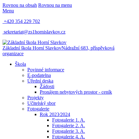
Rovnou na obsah
Rovnou na menu
Menu
+420 354 229 702
sekretariat@zs1hornislavkov.cz
Základní škola Horní Slavkov
Nádražní 683, příspěvková
organizace
Škola
Povinné informace
E-podatelna
Úřední deska
Žádosti
Pronájem nebytových prostor - ceník
Projekty
Učitelský sbor
Fotogalerie
Rok 2023⁄2024
Fotogalerie 1. A.
Fotogalerie 2. A.
Fotogalerie 3. A.
Fotogalerie 4. A.