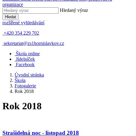
organizace
Hledaný výraz
Hledat
rozšířené vyhledávání
+420 354 229 702
sekretariat@zs1hornislavkov.cz
Š
kola online
J
ídelníček
Facebook
Úvodní stránka
Škola
Fotogalerie
Rok 2018
Rok 2018
Strašidelná noc - listopad 2018