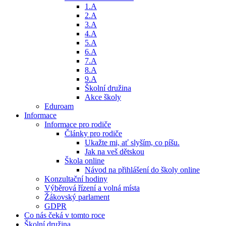
1.A
2.A
3.A
4.A
5.A
6.A
7.A
8.A
9.A
Školní družina
Akce školy
Eduroam
Informace
Informace pro rodiče
Články pro rodiče
Ukažte mi, ať slyším, co píšu.
Jak na veš dětskou
Škola online
Návod na přihlášení do školy online
Konzultační hodiny
Výběrová řízení a volná místa
Žákovský parlament
GDPR
Co nás čeká v tomto roce
Školní družina