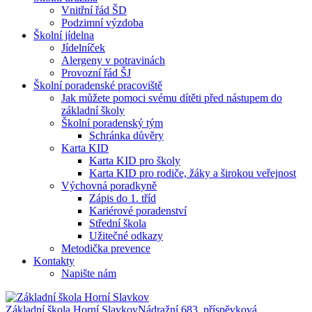
Vnitřní řád ŠD
Podzimní výzdoba
Školní jídelna
Jídelníček
Alergeny v potravinách
Provozní řád ŠJ
Školní poradenské pracoviště
Jak můžete pomoci svému dítěti před nástupem do
základní školy
Školní poradenský tým
Schránka důvěry
Karta KID
Karta KID pro školy
Karta KID pro rodiče, žáky a širokou veřejnost
Výchovná poradkyně
Zápis do 1. tříd
Kariérové poradenství
Střední škola
Užitečné odkazy
Metodička prevence
Kontakty
Napište nám
Základní škola Horní Slavkov
Nádražní 683, příspěvková