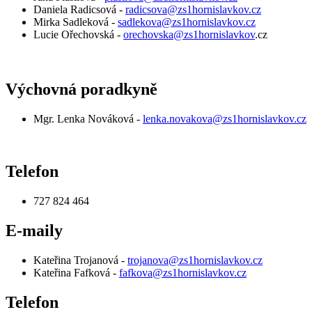
Daniela Radicsová -
radicsova@zs1hornislavkov.cz
Mirka Sadleková -
sadlekova@zs1hornislavkov.cz
Lucie Ořechovská -
orechovska@zs1hornislavkov
.cz
Výchovná poradkyně
Mgr. Lenka Nováková -
lenka.novakova@zs1hornislavkov.cz
Telefon
727 824 464
E-maily
Kateřina Trojanová -
trojanova@zs1hornislavkov.cz
Kateřina Fafková -
fafkova@zs1hornislavkov.cz
Telefon