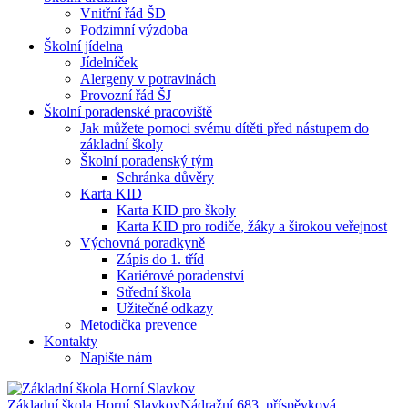
Vnitřní řád ŠD
Podzimní výzdoba
Školní jídelna
Jídelníček
Alergeny v potravinách
Provozní řád ŠJ
Školní poradenské pracoviště
Jak můžete pomoci svému dítěti před nástupem do
základní školy
Školní poradenský tým
Schránka důvěry
Karta KID
Karta KID pro školy
Karta KID pro rodiče, žáky a širokou veřejnost
Výchovná poradkyně
Zápis do 1. tříd
Kariérové poradenství
Střední škola
Užitečné odkazy
Metodička prevence
Kontakty
Napište nám
Základní škola Horní Slavkov
Nádražní 683, příspěvková