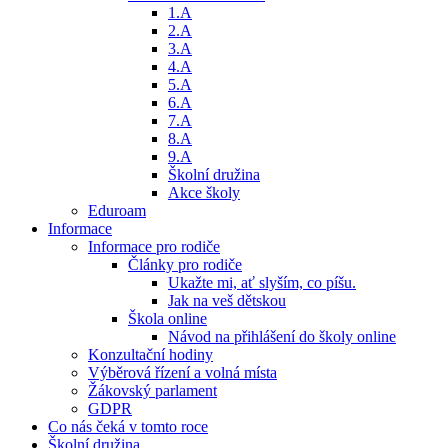
1.A
2.A
3.A
4.A
5.A
6.A
7.A
8.A
9.A
Školní družina
Akce školy
Eduroam
Informace
Informace pro rodiče
Články pro rodiče
Ukažte mi, ať slyším, co píšu.
Jak na veš dětskou
Škola online
Návod na přihlášení do školy online
Konzultační hodiny
Výběrová řízení a volná místa
Žákovský parlament
GDPR
Co nás čeká v tomto roce
Školní družina