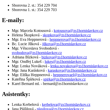
Sborovna 2. st.: 354 229 704
Sborovna 1. st.: 354 229 703
E-maily:
Mgr. Marcela Kotousová -
kotousova@zs1hornislavkov.cz
Helena Škopková -
skopkova@zs1hornislavkov.cz
Mgr. Eva Heppnerová -
heppnerova@zs1hornislavkov.cz
Bc. Lucie Jílková -
jilkova@zs1hornislavkov.cz
Mgr. Věnceslava Svobodová -
svobodova@zs1hornislavkov.cz
Adriana Bízková -
bizkova@zs1hornislavkov.cz
Mgr. Ondřej Lukeš -
lukes@zs1hornislavkov.cz
Mgr. Lenka Nováková -
lenka.novakova@zs1hornislavkov.cz
Mgr. Jana Karásková -
karaskova@zs1hornislavkov
.cz
Mgr. Eliška Heppnerová -
heppnerovael@zs1hornislavkov.cz
Kateřina Špírková -
spirka@zs1hornislavkov.cz
Karel Bernard ml. - bernard@zs1hornislavkov.cz
Asistentky:
Lenka Kerbelová -
kerbelova@zs1hornislavkov.cz
Jana Plášilová -
plasilova@zs1hornislavkov.cz