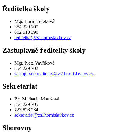
Ředitelka školy
Mgr. Lucie Tereková
354 229 700
602 510 396
reditelka@zs1hornislavkov.cz
Zástupkyně ředitelky školy
Mgr. Iveta Vavříková
354 229 702
zastupkyne.reditelky@zs1hornislavkov.cz
Sekretariát
Bc. Michaela Marešová
354 229 705
727 858 534
sekretariat@zs1hornislavkov.cz
Sborovny