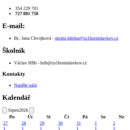
354 229 701
727 881 758
E-mail:
Bc. Jana Chvojková -
skolni.jidelna@zs1hornislavkov.cz
Školník
Václav Hřib - hrib@zs1hornislavkov.cz
Kontakty
Napište nám
Kalendář
Srpen
2026
Po
Út
St
Čt
Pá
So
Ne
27
28
29
30
31
1
2
1
1
1
1
1
1
1