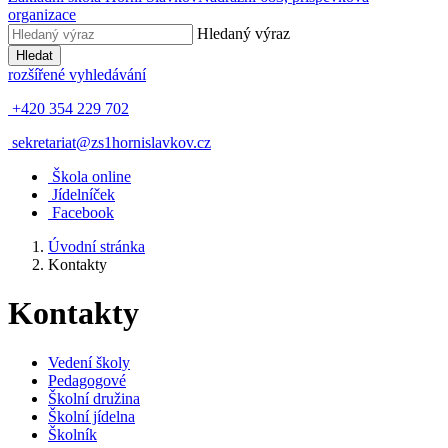
organizace
Hledaný výraz
Hledat
rozšířené vyhledávání
+420 354 229 702
sekretariat@zs1hornislavkov.cz
Š
kola online
J
ídelníček
Facebook
Úvodní stránka
Kontakty
Kontakty
Vedení školy
Pedagogové
Školní družina
Školní jídelna
Školník