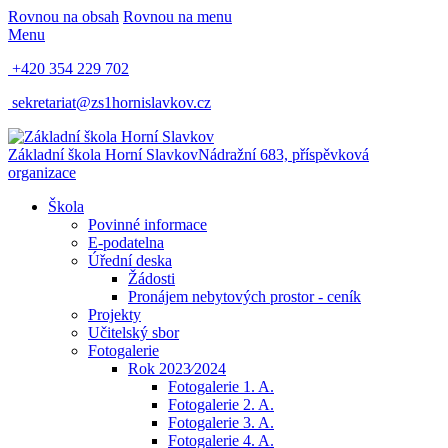
Rovnou na obsah
Rovnou na menu
Menu
+420 354 229 702
sekretariat@zs1hornislavkov.cz
Základní škola Horní Slavkov
Nádražní 683, příspěvková
organizace
Škola
Povinné informace
E-podatelna
Úřední deska
Žádosti
Pronájem nebytových prostor - ceník
Projekty
Učitelský sbor
Fotogalerie
Rok 2023⁄2024
Fotogalerie 1. A.
Fotogalerie 2. A.
Fotogalerie 3. A.
Fotogalerie 4. A.