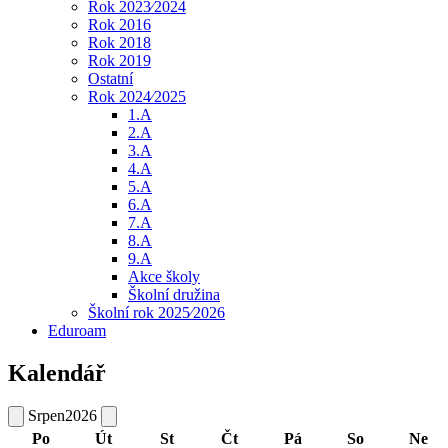
Rok 2023⁄2024
Rok 2016
Rok 2018
Rok 2019
Ostatní
Rok 2024⁄2025
1.A
2.A
3.A
4.A
5.A
6.A
7.A
8.A
9.A
Akce školy
Školní družina
Školní rok 2025⁄2026
Eduroam
Kalendář
Srpen
2026
Po
Út
St
Čt
Pá
So
Ne