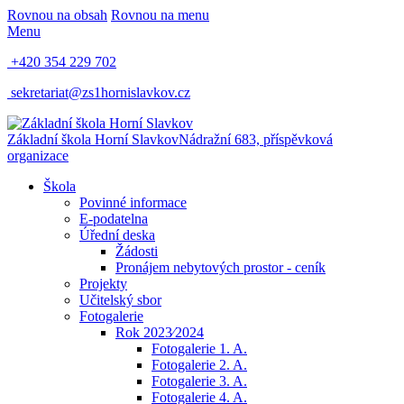
Rovnou na obsah
Rovnou na menu
Menu
+420 354 229 702
sekretariat@zs1hornislavkov.cz
Základní škola Horní Slavkov
Nádražní 683, příspěvková
organizace
Škola
Povinné informace
E-podatelna
Úřední deska
Žádosti
Pronájem nebytových prostor - ceník
Projekty
Učitelský sbor
Fotogalerie
Rok 2023⁄2024
Fotogalerie 1. A.
Fotogalerie 2. A.
Fotogalerie 3. A.
Fotogalerie 4. A.