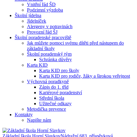
Vnitřní řád ŠD
Podzimní výzdoba
Školní jídelna
Jídelníček
Alergeny v potravinách
Provozní řád ŠJ
Školní poradenské pracoviště
Jak můžete pomoci svému dítěti před nástupem do
základní školy
Školní poradenský tým
Schránka důvěry
Karta KID
Karta KID pro školy
Karta KID pro rodiče, žáky a širokou veřejnost
Výchovná poradkyně
Zápis do 1. tříd
Kariérové poradenství
Střední škola
Užitečné odkazy
Metodička prevence
Kontakty
Napište nám
Základní škola Horní Slavkov
Nádražní 683, příspěvková