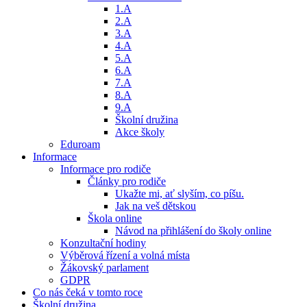
1.A
2.A
3.A
4.A
5.A
6.A
7.A
8.A
9.A
Školní družina
Akce školy
Eduroam
Informace
Informace pro rodiče
Články pro rodiče
Ukažte mi, ať slyším, co píšu.
Jak na veš dětskou
Škola online
Návod na přihlášení do školy online
Konzultační hodiny
Výběrová řízení a volná místa
Žákovský parlament
GDPR
Co nás čeká v tomto roce
Školní družina