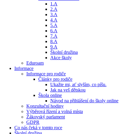
1.A
2.A
3.A
4.A
5.A
6.A
7.A
8.A
9.A
Školní družina
Akce školy
Eduroam
Informace
Informace pro rodiče
Články pro rodiče
Ukažte mi, ať slyším, co píšu.
Jak na veš dětskou
Škola online
Návod na přihlášení do školy online
Konzultační hodiny
Výběrová řízení a volná místa
Žákovský parlament
GDPR
Co nás čeká v tomto roce
Školní družina