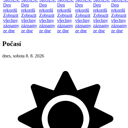
Den
Den
Den
Den
Den
Den
Den
rekordů
rekordů
rekordů
rekordů
rekordů
rekordů
rekordů
Zobrazit
Zobrazit
Zobrazit
Zobrazit
Zobrazit
Zobrazit
Zobrazit
všechny
všechny
všechny
všechny
všechny
všechny
všechny
záznamy
záznamy
záznamy
záznamy
záznamy
záznamy
záznamy
ze dne
ze dne
ze dne
ze dne
ze dne
ze dne
ze dne
Počasí
dnes, sobota 8. 8. 2026