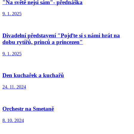
"Na světě nejsi sám"- přednáška
9. 1. 2025
Divadelní představení "Pojďte si s námi hrát na
dobu rytířů, princů a princezen"
9. 1. 2025
Den kuchařek a kuchařů
24. 11. 2024
Orchestr na Smetaně
8. 10. 2024