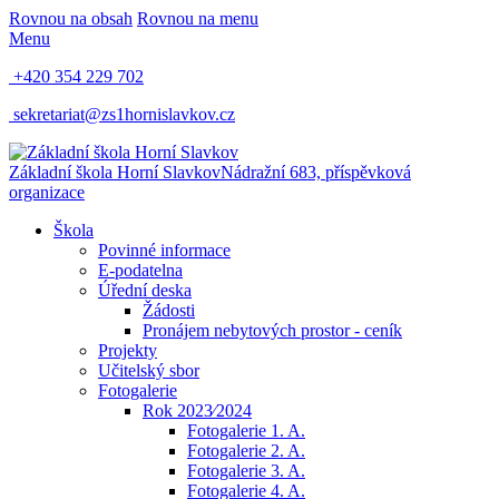
Rovnou na obsah
Rovnou na menu
Menu
+420 354 229 702
sekretariat@zs1hornislavkov.cz
Základní škola Horní Slavkov
Nádražní 683, příspěvková
organizace
Škola
Povinné informace
E-podatelna
Úřední deska
Žádosti
Pronájem nebytových prostor - ceník
Projekty
Učitelský sbor
Fotogalerie
Rok 2023⁄2024
Fotogalerie 1. A.
Fotogalerie 2. A.
Fotogalerie 3. A.
Fotogalerie 4. A.