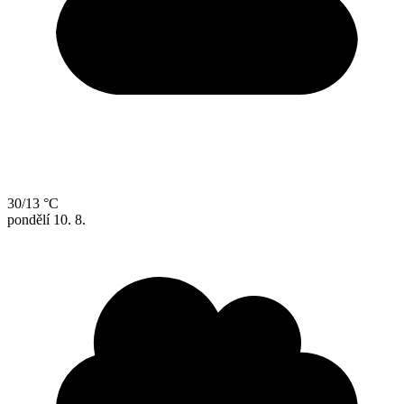
30/13 °C
pondělí
10. 8.