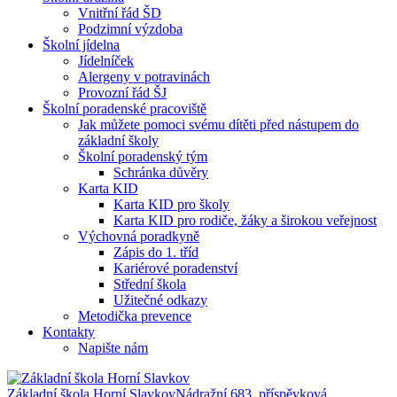
Vnitřní řád ŠD
Podzimní výzdoba
Školní jídelna
Jídelníček
Alergeny v potravinách
Provozní řád ŠJ
Školní poradenské pracoviště
Jak můžete pomoci svému dítěti před nástupem do
základní školy
Školní poradenský tým
Schránka důvěry
Karta KID
Karta KID pro školy
Karta KID pro rodiče, žáky a širokou veřejnost
Výchovná poradkyně
Zápis do 1. tříd
Kariérové poradenství
Střední škola
Užitečné odkazy
Metodička prevence
Kontakty
Napište nám
Základní škola Horní Slavkov
Nádražní 683, příspěvková