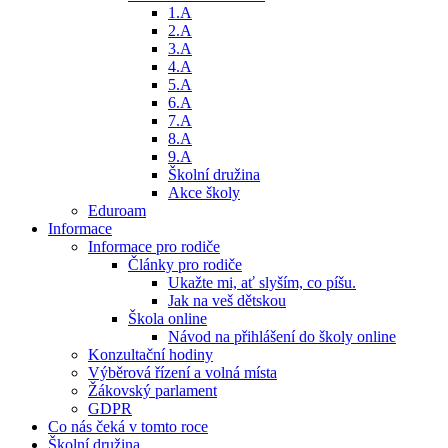
1.A
2.A
3.A
4.A
5.A
6.A
7.A
8.A
9.A
Školní družina
Akce školy
Eduroam
Informace
Informace pro rodiče
Články pro rodiče
Ukažte mi, ať slyším, co píšu.
Jak na veš dětskou
Škola online
Návod na přihlášení do školy online
Konzultační hodiny
Výběrová řízení a volná místa
Žákovský parlament
GDPR
Co nás čeká v tomto roce
Školní družina