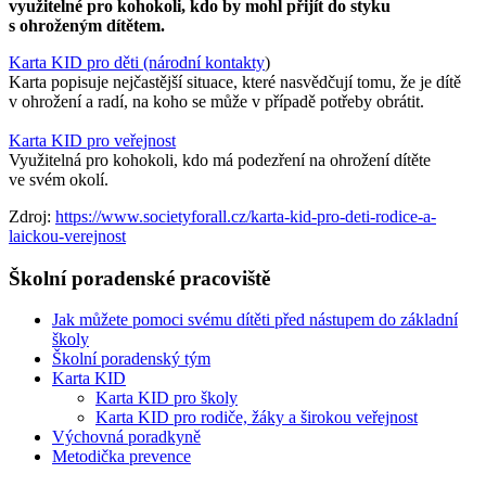
využitelné pro kohokoli, kdo by mohl přijít do styku
s ohroženým dítětem.​
Karta KID pro děti (národní kontakty
)
Karta popisuje nejčastější situace, které nasvědčují tomu, že je dítě
v ohrožení a radí, na koho se může v případě potřeby obrátit.
Karta KID pro veřejnost
Využitelná pro kohokoli, kdo má podezření na ohrožení dítěte
ve svém okolí.​
Zdroj:
https://www.societyforall.cz/karta-kid-pro-deti-rodice-a-
laickou-verejnost
Školní poradenské pracoviště
Jak můžete pomoci svému dítěti před nástupem do základní
školy
Školní poradenský tým
Karta KID
Karta KID pro školy
Karta KID pro rodiče, žáky a širokou veřejnost
Výchovná poradkyně
Metodička prevence