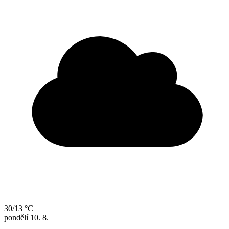
30/13 °C
pondělí
10. 8.