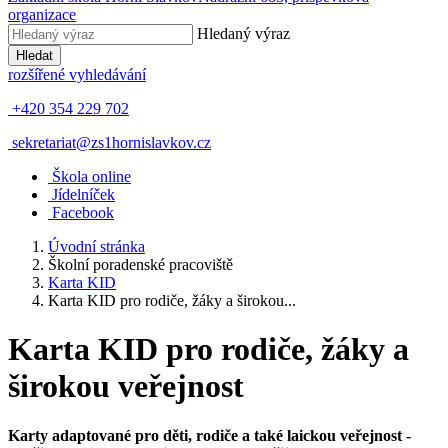
organizace
Hledaný výraz
Hledat
rozšířené vyhledávání
+420 354 229 702
sekretariat@zs1hornislavkov.cz
Š
kola online
J
ídelníček
Facebook
Úvodní stránka
Školní poradenské pracoviště
Karta KID
Karta KID pro rodiče, žáky a širokou...
Karta KID pro rodiče, žáky a
širokou veřejnost
Karty adaptované pro děti, rodiče a také laickou veřejnost -