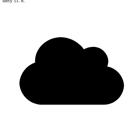
úterý
11. 8.