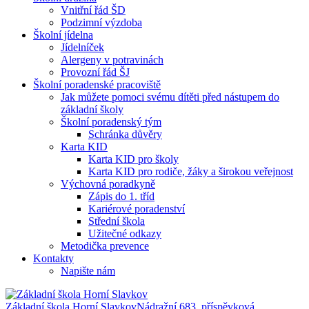
Vnitřní řád ŠD
Podzimní výzdoba
Školní jídelna
Jídelníček
Alergeny v potravinách
Provozní řád ŠJ
Školní poradenské pracoviště
Jak můžete pomoci svému dítěti před nástupem do
základní školy
Školní poradenský tým
Schránka důvěry
Karta KID
Karta KID pro školy
Karta KID pro rodiče, žáky a širokou veřejnost
Výchovná poradkyně
Zápis do 1. tříd
Kariérové poradenství
Střední škola
Užitečné odkazy
Metodička prevence
Kontakty
Napište nám
Základní škola Horní Slavkov
Nádražní 683, příspěvková