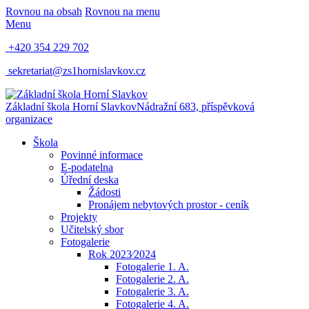
Rovnou na obsah
Rovnou na menu
Menu
+420 354 229 702
sekretariat@zs1hornislavkov.cz
Základní škola Horní Slavkov
Nádražní 683, příspěvková
organizace
Škola
Povinné informace
E-podatelna
Úřední deska
Žádosti
Pronájem nebytových prostor - ceník
Projekty
Učitelský sbor
Fotogalerie
Rok 2023⁄2024
Fotogalerie 1. A.
Fotogalerie 2. A.
Fotogalerie 3. A.
Fotogalerie 4. A.