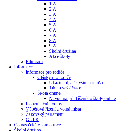
1.A
2.A
3.A
4.A
5.A
6.A
7.A
8.A
9.A
Školní družina
Akce školy
Eduroam
Informace
Informace pro rodiče
Články pro rodiče
Ukažte mi, ať slyším, co píšu.
Jak na veš dětskou
Škola online
Návod na přihlášení do školy online
Konzultační hodiny
Výběrová řízení a volná místa
Žákovský parlament
GDPR
Co nás čeká v tomto roce
Školní družina