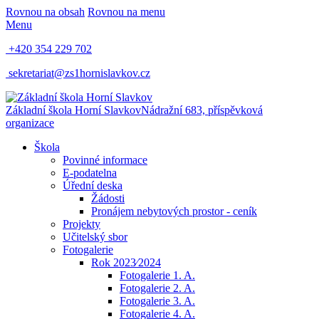
Rovnou na obsah
Rovnou na menu
Menu
+420 354 229 702
sekretariat@zs1hornislavkov.cz
Základní škola Horní Slavkov
Nádražní 683, příspěvková
organizace
Škola
Povinné informace
E-podatelna
Úřední deska
Žádosti
Pronájem nebytových prostor - ceník
Projekty
Učitelský sbor
Fotogalerie
Rok 2023⁄2024
Fotogalerie 1. A.
Fotogalerie 2. A.
Fotogalerie 3. A.
Fotogalerie 4. A.