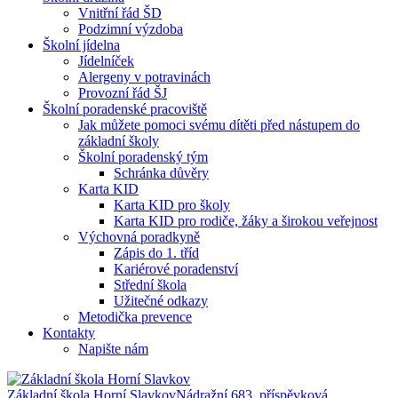
Vnitřní řád ŠD
Podzimní výzdoba
Školní jídelna
Jídelníček
Alergeny v potravinách
Provozní řád ŠJ
Školní poradenské pracoviště
Jak můžete pomoci svému dítěti před nástupem do
základní školy
Školní poradenský tým
Schránka důvěry
Karta KID
Karta KID pro školy
Karta KID pro rodiče, žáky a širokou veřejnost
Výchovná poradkyně
Zápis do 1. tříd
Kariérové poradenství
Střední škola
Užitečné odkazy
Metodička prevence
Kontakty
Napište nám
Základní škola Horní Slavkov
Nádražní 683, příspěvková