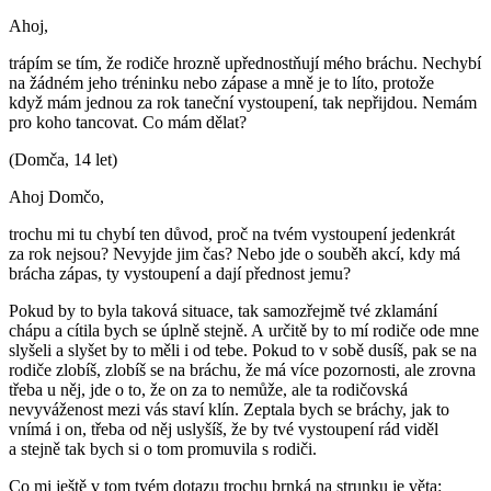
Ahoj,
trápím se tím, že rodiče hrozně upřednostňují mého bráchu. Nechybí
na žádném jeho tréninku nebo zápase a mně je to líto, protože
když mám jednou za rok taneční vystoupení, tak nepřijdou. Nemám
pro koho tancovat. Co mám dělat?
(Domča, 14 let)
Ahoj Domčo,
trochu mi tu chybí ten důvod, proč na tvém vystoupení jedenkrát
za rok nejsou? Nevyjde jim čas? Nebo jde o souběh akcí, kdy má
brácha zápas, ty vystoupení a dají přednost jemu?
Pokud by to byla taková situace, tak samozřejmě tvé zklamání
chápu a cítila bych se úplně stejně. A určitě by to mí rodiče ode mne
slyšeli a slyšet by to měli i od tebe. Pokud to v sobě dusíš, pak se na
rodiče zlobíš, zlobíš se na bráchu, že má více pozornosti, ale zrovna
třeba u něj, jde o to, že on za to nemůže, ale ta rodičovská
nevyváženost mezi vás staví klín. Zeptala bych se bráchy, jak to
vnímá i on, třeba od něj uslyšíš, že by tvé vystoupení rád viděl
a stejně tak bych si o tom promuvila s rodiči.
Co mi ještě v tom tvém dotazu trochu brnká na strunku je věta: