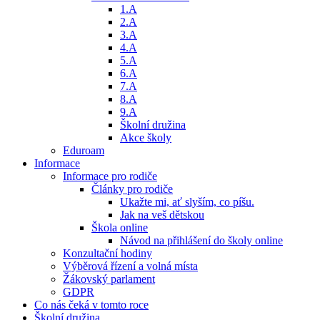
1.A
2.A
3.A
4.A
5.A
6.A
7.A
8.A
9.A
Školní družina
Akce školy
Eduroam
Informace
Informace pro rodiče
Články pro rodiče
Ukažte mi, ať slyším, co píšu.
Jak na veš dětskou
Škola online
Návod na přihlášení do školy online
Konzultační hodiny
Výběrová řízení a volná místa
Žákovský parlament
GDPR
Co nás čeká v tomto roce
Školní družina