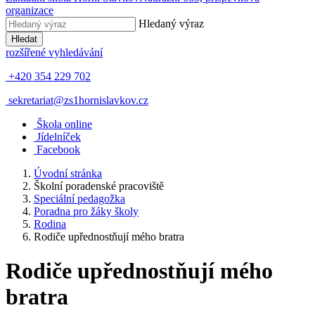
organizace
Hledaný výraz
Hledat
rozšířené vyhledávání
+420 354 229 702
sekretariat@zs1hornislavkov.cz
Š
kola online
J
ídelníček
Facebook
Úvodní stránka
Školní poradenské pracoviště
Speciální pedagožka
Poradna pro žáky školy
Rodina
Rodiče upřednostňují mého bratra
Rodiče upřednostňují mého
bratra