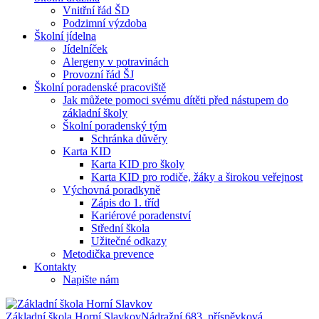
Vnitřní řád ŠD
Podzimní výzdoba
Školní jídelna
Jídelníček
Alergeny v potravinách
Provozní řád ŠJ
Školní poradenské pracoviště
Jak můžete pomoci svému dítěti před nástupem do
základní školy
Školní poradenský tým
Schránka důvěry
Karta KID
Karta KID pro školy
Karta KID pro rodiče, žáky a širokou veřejnost
Výchovná poradkyně
Zápis do 1. tříd
Kariérové poradenství
Střední škola
Užitečné odkazy
Metodička prevence
Kontakty
Napište nám
Základní škola Horní Slavkov
Nádražní 683, příspěvková