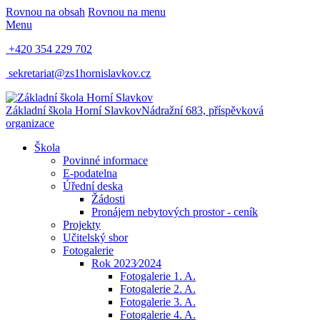
Rovnou na obsah
Rovnou na menu
Menu
+420 354 229 702
sekretariat@zs1hornislavkov.cz
Základní škola Horní Slavkov
Nádražní 683, příspěvková
organizace
Škola
Povinné informace
E-podatelna
Úřední deska
Žádosti
Pronájem nebytových prostor - ceník
Projekty
Učitelský sbor
Fotogalerie
Rok 2023⁄2024
Fotogalerie 1. A.
Fotogalerie 2. A.
Fotogalerie 3. A.
Fotogalerie 4. A.