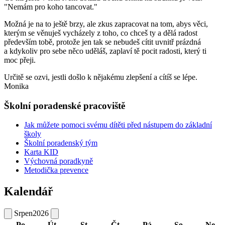
"Nemám pro koho tancovat."
Možná je na to ještě brzy, ale zkus zapracovat na tom, abys věci,
kterým se věnuješ vycházely z toho, co chceš ty a dělá radost
především tobě, protože jen tak se nebudeš cítit uvnitř prázdná
a kdykoliv pro sebe něco uděláš, zaplaví tě pocit radosti, který ti
moc přeji.
Určitě se ozvi, jestli došlo k nějakému zlepšení a cítíš se lépe.
Monika
Školní poradenské pracoviště
Jak můžete pomoci svému dítěti před nástupem do základní
školy
Školní poradenský tým
Karta KID
Výchovná poradkyně
Metodička prevence
Kalendář
Srpen
2026
Po
Út
St
Čt
Pá
So
Ne