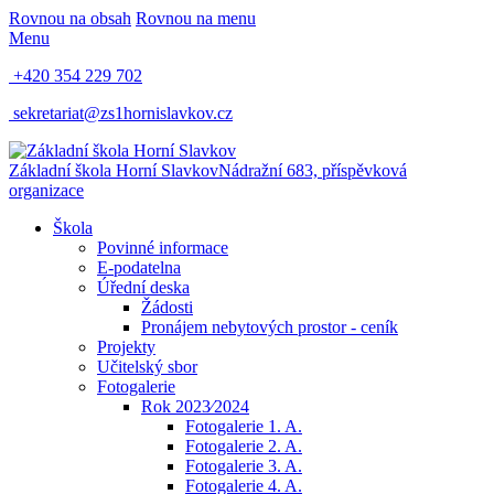
Rovnou na obsah
Rovnou na menu
Menu
+420 354 229 702
sekretariat@zs1hornislavkov.cz
Základní škola Horní Slavkov
Nádražní 683, příspěvková
organizace
Škola
Povinné informace
E-podatelna
Úřední deska
Žádosti
Pronájem nebytových prostor - ceník
Projekty
Učitelský sbor
Fotogalerie
Rok 2023⁄2024
Fotogalerie 1. A.
Fotogalerie 2. A.
Fotogalerie 3. A.
Fotogalerie 4. A.