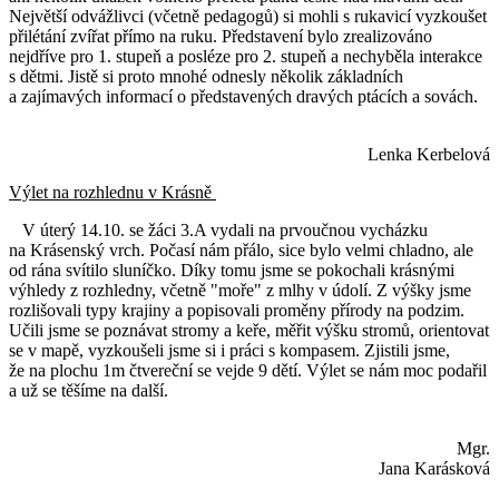
Největší odvážlivci (včetně pedagogů) si mohli s rukavicí vyzkoušet
přilétání zvířat přímo na ruku. Představení bylo zrealizováno
nejdříve pro 1. stupeň a posléze pro 2. stupeň a nechyběla interakce
s dětmi. Jistě si proto mnohé odnesly několik základních
a zajímavých informací o představených dravých ptácích a sovách.
Lenka Kerbelová
Výlet na rozhlednu v Krásně
V úterý 14.10. se žáci 3.A vydali na prvoučnou vycházku
na Krásenský vrch. Počasí nám přálo, sice bylo velmi chladno, ale
od rána svítilo sluníčko. Díky tomu jsme se pokochali krásnými
výhledy z rozhledny, včetně "moře" z mlhy v údolí. Z výšky jsme
rozlišovali typy krajiny a popisovali proměny přírody na podzim.
Učili jsme se poznávat stromy a keře, měřit výšku stromů, orientovat
se v mapě, vyzkoušeli jsme si i práci s kompasem. Zjistili jsme,
že na plochu 1m čtvereční se vejde 9 dětí. Výlet se nám moc podařil
a už se těšíme na další.
Mgr.
Jana Karásková