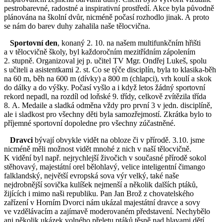
pestrobarevné, radostné a inspirativní prostředí. Akce byla původně
plánována na školní dvůr, nicméně počasí rozhodlo jinak. A proto
se nám do barev duhy zahalila naše tělocvična.
Sportovní den
, konaný 2. 10. na našem multifunkčním hřišti
a v tělocvičně školy, byl každoročním mezitřídním zápolením
2. stupně. Organizoval jej p. učitel TV Mgr. Ondřej Lukeš, spolu
s učiteli a asistentkami 2. st. Co se týče disciplín, byla to klasika-běh
na 60 m, běh na 600 m (dívky) a 800 m (chlapci), vrh koulí a skok
do dálky a do výšky. Počasí vyšlo a i když letos žádný sportovní
rekord nepadl, na rozdíl od loňské 9. třídy, celkově zvítězila třída
8. A. Medaile a sladká odměna vždy pro první 3 v jedn. disciplíně,
ale i sladkost pro všechny děti byla samozřejmostí. Zkrátka bylo to
příjemné sportovní dopoledne pro všechny zúčastněné.
Dravci
bývají obvykle vidět na obloze či v přírodě. 3.10. jsme
nicméně měli možnost vidět mnohé z nich v naší tělocvičně.
K vidění byl např. nejrychlejší živočich v současné přírodě sokol
stěhovavý, majestátní orel bělohlavý, velice inteligentní čimango
falklandský, největší evropská sova výr velký, také naše
nejdrobnější sovička kulíšek nejmenší a několik dalších ptáků,
žijících i mimo naši republiku. Pan Jan Brož z chovatelského
zařízení v Horním Dvorci nám ukázal majestátní dravce a sovy
ve vzdělávacím a zajímavě moderovaném představení. Nechybělo
ani několik ukázek volného přeletu ptáků těsně nad hlavami dětí.