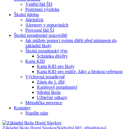
Vnitřní řád ŠD
Podzimní výzdoba
Školní jídelna
Jídelníček
Alergeny v potravinách
Provozní řád ŠJ
Školní poradenské pracoviště
Jak můžete pomoci svému dítěti před nástupem do
základní školy
Školní poradenský tým
Schránka důvěry
Karta KID
Karta KID pro školy
Karta KID pro rodiče, žáky a širokou veřejnost
Výchovná poradkyně
Zápis do 1. tříd
Kariérové poradenství
Střední škola
Užitečné odkazy
Metodička prevence
Kontakty
Napište nám
Základní škola Horní Slavkov
Nádražní 683, příspěvková