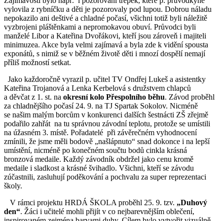
Zajímavostí bylo např. i pozorování trepek, které p. průvodkyně
vylovila z rybníčku a děti je pozorovaly pod lupou. Dobrou náladu
nepokazilo ani deštivé a chladné počasí, všichni totiž byli náležitě
vyzbrojeni pláštěnkami a nepromokavou obuví. Průvodci byli
manželé Libor a Kateřina Dvořákovi, kteří jsou zároveň i majiteli
minimuzea. Akce byla velmi zajímavá a byla zde k vidění spousta
exponátů, s nimiž se v běžném životě děti i mnozí dospělí nemají
příliš možností setkat.
Jako každoročně vyrazil p. učitel TV Ondřej Lukeš a asistentky
Kateřina Trojanová a Lenka Kerbelová s družstvem chlapců
a děvčat z 1. st. na
okresní kolo Přespolního běhu
. Závod proběhl
za chladnějšího počasí 24. 9. na TJ Spartak Sokolov. Nicméně
se našim malým borcům v konkurenci dalších šestnácti ZŠ zřejmě
podařilo zahřát na tu správnou závodní teplotu, protože se umístili
na úžasném 3. místě. Pořadatelé při závěrečném vyhodnocení
zmínili, že jsme měli bodově „našlápnuto“ snad dokonce i na lepší
umístění, nicméně po konečném součtu bodů cinkla krásná
bronzová medaile. Každý závodník obdržel jako cenu kromě
medaile i sladkost a krásné švihadlo. Všichni, kteří se závodu
zúčastnili, zasluhují poděkování a pochvalu za super reprezentaci
školy.
V rámci projektu HRDÁ ŠKOLA proběhl 25. 9. tzv.
„Duhový
den“
. Žáci i učitelé mohli přijít v co nejbarevnějším oblečení,
inspirovaném zejména barvami duhy. Cílem bylo vytvořit vizuálně