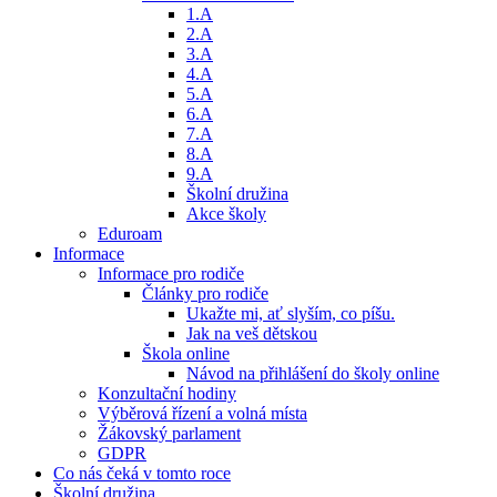
1.A
2.A
3.A
4.A
5.A
6.A
7.A
8.A
9.A
Školní družina
Akce školy
Eduroam
Informace
Informace pro rodiče
Články pro rodiče
Ukažte mi, ať slyším, co píšu.
Jak na veš dětskou
Škola online
Návod na přihlášení do školy online
Konzultační hodiny
Výběrová řízení a volná místa
Žákovský parlament
GDPR
Co nás čeká v tomto roce
Školní družina