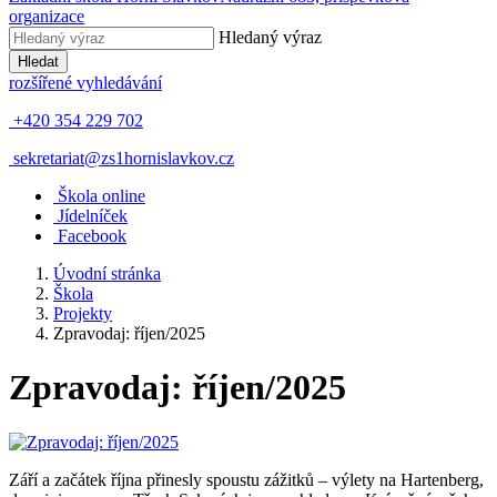
organizace
Hledaný výraz
Hledat
rozšířené vyhledávání
+420 354 229 702
sekretariat@zs1hornislavkov.cz
Š
kola online
J
ídelníček
Facebook
Úvodní stránka
Škola
Projekty
Zpravodaj: říjen/2025
Zpravodaj: říjen/2025
Září a začátek října přinesly spoustu zážitků – výlety na Hartenberg,