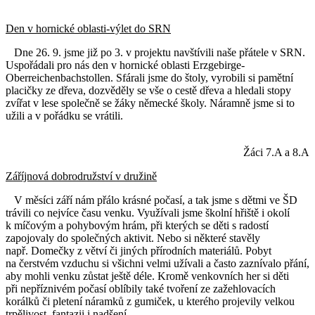
Den v hornické oblasti-výlet do SRN
Dne 26. 9. jsme již po 3. v projektu navštívili naše přátele v SRN.
Uspořádali pro nás den v hornické oblasti Erzgebirge-
Oberreichenbachstollen. Sfárali jsme do štoly, vyrobili si pamětní
placičky ze dřeva, dozvěděly se vše o cestě dřeva a hledali stopy
zvířat v lese společně se žáky německé školy. Náramně jsme si to
užili a v pořádku se vrátili.
Žáci 7.A a 8.A
Záříjnová dobrodružství v družině
V měsíci září nám přálo krásné počasí, a tak jsme s dětmi ve ŠD
trávili co nejvíce času venku. Využívali jsme školní hřiště i okolí
k míčovým a pohybovým hrám, při kterých se děti s radostí
zapojovaly do společných aktivit. Nebo si některé stavěly
např. Domečky z větví či jiných přírodních materiálů. Pobyt
na čerstvém vzduchu si všichni velmi užívali a často zaznívalo přání,
aby mohli venku zůstat ještě déle. Kromě venkovních her si děti
při nepříznivém počasí oblíbily také tvoření ze zažehlovacích
korálků či pletení náramků z gumiček, u kterého projevily velkou
trpělivost, fantazii i nadšení.