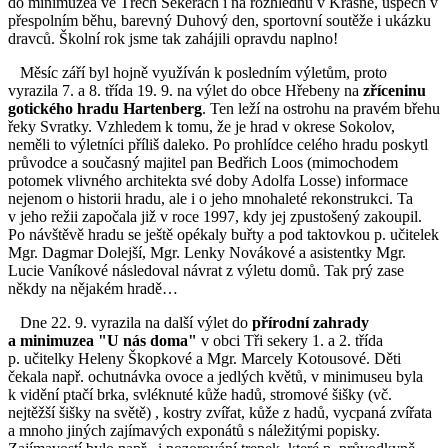
do minimuzea ve Třech Sekerách i na rozhlednu v Krásně, úspěch v
přespolním běhu, barevný Duhový den, sportovní soutěže i ukázku
dravců. Školní rok jsme tak zahájili opravdu naplno!
Měsíc září byl hojně využíván k posledním výletům, proto
vyrazila 7. a 8. třída 19. 9. na výlet do obce Hřebeny na
zříceninu
gotického hradu Hartenberg
. Ten leží na ostrohu na pravém břehu
řeky Svratky. Vzhledem k tomu, že je hrad v okrese Sokolov,
neměli to výletníci příliš daleko. Po prohlídce celého hradu poskytl
průvodce a současný majitel pan Bedřich Loos (mimochodem
potomek vlivného architekta své doby Adolfa Losse) informace
nejenom o historii hradu, ale i o jeho mnohaleté rekonstrukci. Ta
v jeho režii započala již v roce 1997, kdy jej zpustošený zakoupil.
Po návštěvě hradu se ještě opékaly buřty a pod taktovkou p. učitelek
Mgr. Dagmar Dolejší, Mgr. Lenky Novákové a asistentky Mgr.
Lucie Vaníkové následoval návrat z výletu domů. Tak prý zase
někdy na nějakém hradě…
Dne 22. 9. vyrazila na další výlet do
přírodní zahrady
a minimuzea "U nás doma"
v obci Tři sekery 1. a 2. třída
p. učitelky Heleny Škopkové a Mgr. Marcely Kotousové. Děti
čekala např. ochutnávka ovoce a jedlých květů, v minimuseu byla
k vidění ptačí brka, svléknuté kůže hadů, stromové šišky (vč.
nejtěžší šišky na světě) , kostry zvířat, kůže z hadů, vycpaná zvířata
a mnoho jiných zajímavých exponátů s náležitými popisky.