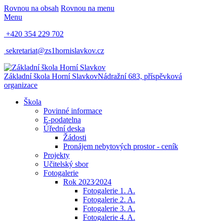
Rovnou na obsah
Rovnou na menu
Menu
+420 354 229 702
sekretariat@zs1hornislavkov.cz
Základní škola Horní Slavkov
Nádražní 683, příspěvková
organizace
Škola
Povinné informace
E-podatelna
Úřední deska
Žádosti
Pronájem nebytových prostor - ceník
Projekty
Učitelský sbor
Fotogalerie
Rok 2023⁄2024
Fotogalerie 1. A.
Fotogalerie 2. A.
Fotogalerie 3. A.
Fotogalerie 4. A.