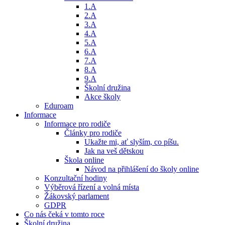
1.A
2.A
3.A
4.A
5.A
6.A
7.A
8.A
9.A
Školní družina
Akce školy
Eduroam
Informace
Informace pro rodiče
Články pro rodiče
Ukažte mi, ať slyším, co píšu.
Jak na veš dětskou
Škola online
Návod na přihlášení do školy online
Konzultační hodiny
Výběrová řízení a volná místa
Žákovský parlament
GDPR
Co nás čeká v tomto roce
Školní družina