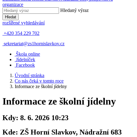
organizace
Hledaný výraz
Hledat
rozšířené vyhledávání
+420 354 229 702
sekretariat@zs1hornislavkov.cz
Š
kola online
J
ídelníček
Facebook
Úvodní stránka
Co nás čeká v tomto roce
Informace ze školní jídelny
Informace ze školní jídelny
Kdy:
8. 6. 2026 10:23
Kde:
ZŠ Horní Slavkov, Nádražní 683