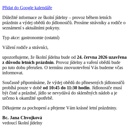
Přidat do Google kalendáře
Důležité informace ze školní jídelny – provoz během letních
prázdnin a výdej obědů do jídlonosičů. Prosíme strávníky a rodiče o
seznámení s aktuálními pokyny.
Typ akce: gastronomie (ostatní)
Vážení rodiče a strávníci,
upozorňujeme, že školní jídelna bude od
24. června 2026 uzavřena
z důvodu letních prázdnin
. Provoz jídelny a vaření obědů bude
po tuto dobu přerušen. O termínu znovuotevření Vás budeme včas
informovat.
Současně připomínáme, že výdej obědů do přinesených jídlonosičů
probíhá pouze v době
od 10:45 do 11:30 hodin
. Jídlonosiče musí
být čisté a prázdné, jídlo se nevydává do skleněných nádob a je
určeno k okamžité spotřebě.
Děkujeme za pochopení a přejeme Vám krásné letní prázdniny.
Bc. Jana Chvojková
vedoucí školní jídelny