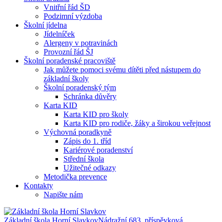
Vnitřní řád ŠD
Podzimní výzdoba
Školní jídelna
Jídelníček
Alergeny v potravinách
Provozní řád ŠJ
Školní poradenské pracoviště
Jak můžete pomoci svému dítěti před nástupem do
základní školy
Školní poradenský tým
Schránka důvěry
Karta KID
Karta KID pro školy
Karta KID pro rodiče, žáky a širokou veřejnost
Výchovná poradkyně
Zápis do 1. tříd
Kariérové poradenství
Střední škola
Užitečné odkazy
Metodička prevence
Kontakty
Napište nám
Základní škola Horní Slavkov
Nádražní 683, příspěvková