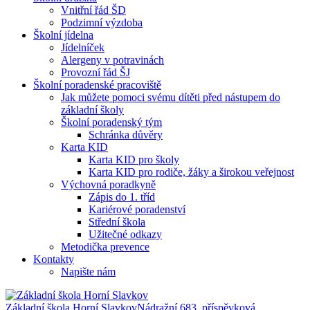
Vnitřní řád ŠD
Podzimní výzdoba
Školní jídelna
Jídelníček
Alergeny v potravinách
Provozní řád ŠJ
Školní poradenské pracoviště
Jak můžete pomoci svému dítěti před nástupem do
základní školy
Školní poradenský tým
Schránka důvěry
Karta KID
Karta KID pro školy
Karta KID pro rodiče, žáky a širokou veřejnost
Výchovná poradkyně
Zápis do 1. tříd
Kariérové poradenství
Střední škola
Užitečné odkazy
Metodička prevence
Kontakty
Napište nám
Základní škola Horní Slavkov
Nádražní 683, příspěvková