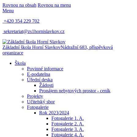
Rovnou na obsah
Rovnou na menu
Menu
+420 354 229 702
sekretariat@zs1hornislavkov.cz
Základní škola Horní Slavkov
Nádražní 683, příspěvková
organizace
Škola
Povinné informace
E-podatelna
Úřední deska
Žádosti
Pronájem nebytových prostor - ceník
Projekty
Učitelský sbor
Fotogalerie
Rok 2023⁄2024
Fotogalerie 1. A.
Fotogalerie 2. A.
Fotogalerie 3. A.
Fotogalerie 4. A.