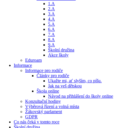
1.A
2.A
3.A
4.A
5.A
6.A
7.A
8.A
9.A
Školní družina
Akce školy
Eduroam
Informace
Informace pro rodiče
Články pro rodiče
Ukažte mi, ať slyším, co píšu.
Jak na veš dětskou
Škola online
Návod na přihlášení do školy online
Konzultační hodiny
Výběrová řízení a volná místa
Žákovský parlament
GDPR
Co nás čeká v tomto roce
Školní družina