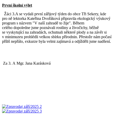
První školní výlet
Žáci 3.A se vydali první zářijový týden do obce Tři Sekery, kde
pro ně lektorka Kateřina Dvořáková připravila ekologický výukový
program s názvem "V naší zahradě to žije". Během
celého dopoledne jsme poznávali rostliny a živočichy, běžně
se vyskytující na zahradách, ochutnali některé plody a na závěr si
v minimuzeu prohlédli velkou sbírku přírodnin. Přestože nám počasí
příliš nepřálo, exkurze byla velmi zajímavá a odjížděli jsme nadšení.
Za 3. A Mgr. Jana Karásková