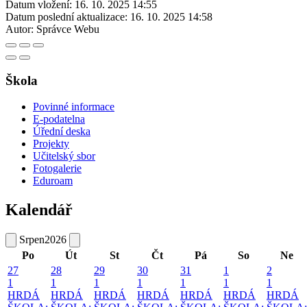
Datum vložení:
16. 10. 2025 14:55
Datum poslední aktualizace:
16. 10. 2025 14:58
Autor:
Správce Webu
Škola
Povinné informace
E-podatelna
Úřední deska
Projekty
Učitelský sbor
Fotogalerie
Eduroam
Kalendář
Srpen
2026
Po
Út
St
Čt
Pá
So
Ne
27
28
29
30
31
1
2
1
1
1
1
1
1
1
HRDÁ
HRDÁ
HRDÁ
HRDÁ
HRDÁ
HRDÁ
HRDÁ