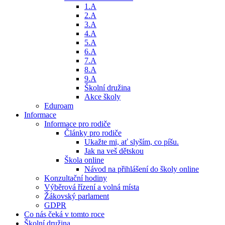
1.A
2.A
3.A
4.A
5.A
6.A
7.A
8.A
9.A
Školní družina
Akce školy
Eduroam
Informace
Informace pro rodiče
Články pro rodiče
Ukažte mi, ať slyším, co píšu.
Jak na veš dětskou
Škola online
Návod na přihlášení do školy online
Konzultační hodiny
Výběrová řízení a volná místa
Žákovský parlament
GDPR
Co nás čeká v tomto roce
Školní družina