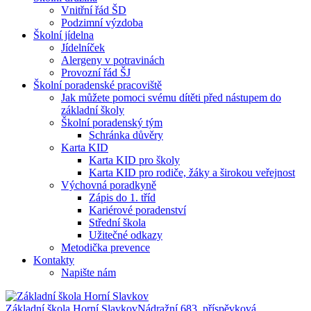
Vnitřní řád ŠD
Podzimní výzdoba
Školní jídelna
Jídelníček
Alergeny v potravinách
Provozní řád ŠJ
Školní poradenské pracoviště
Jak můžete pomoci svému dítěti před nástupem do
základní školy
Školní poradenský tým
Schránka důvěry
Karta KID
Karta KID pro školy
Karta KID pro rodiče, žáky a širokou veřejnost
Výchovná poradkyně
Zápis do 1. tříd
Kariérové poradenství
Střední škola
Užitečné odkazy
Metodička prevence
Kontakty
Napište nám
Základní škola Horní Slavkov
Nádražní 683, příspěvková