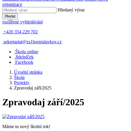
organizace
Hledaný výraz
Hledat
rozšířené vyhledávání
+420 354 229 702
sekretariat@zs1hornislavkov.cz
Š
kola online
J
ídelníček
Facebook
Úvodní stránka
Škola
Projekty
Zpravodaj září/2025
Zpravodaj září/2025
Máme tu nový školní rok!