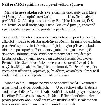
Naši prvňáčci vyráží na svou první velkou výpravu
Máme tu
nový školní rok
a ve třídách se opět sešly děti, které
se již znají. Ale i úplně noví žáčci -15 našich malých
prvňáčků. Za účasti p. místostarosty Bc. Jiřího Kosmáka, DiS
a p. ředitelky naší školy Mgr. Lucie Terekové jsme je, společně
s jejich rodiči či prarodiči, přivítali v jejich 1. třídě.
Těmto dětem se otevřela nová etapa života – už jsou konečně ti
„školáci“. Bude to plavba společným učením, hraním, dováděním,
proložené sportovními aktivitami. Jejich novým přístavem bude
třída. A s postupným přechodem z „můžu“ na „měl bych“, či
dokonce „musím“, bude svým dětem pomáhat a provázet jen
kapitánka plavby-jejich nová paní učitelka Helena Škopková.
Prvních 5 let školní docházky bude pro naše prvňáčky plných
nových zážitků, ale i začínajících povinností. Takže držíme palce
všem-paní učitelce Škopkové, jejím dětem, ostatním žákům v naší
škole, učitelům a v neposlední řadě i rodičům.
Mnohé děti z 1. stupně po výuce odpočívají ve ŠD, konkrétně
u nás hned na dvou odděleních. U p. vychovatelky Kateřiny
Trojanové si děti z 1. odd. říkají „Kulíšci“, 2. odd. p. vychovatelky
Kateřiny Fafkové nese název „Puštíci“. Během letošních prázdnin
prošly prostory obou oddělení
rekonstrukcí
a děti se tak mohou
těšit z nově vymalovaných a útulnějších místností.