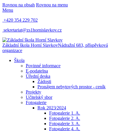
Rovnou na obsah
Rovnou na menu
Menu
+420 354 229 702
sekretariat@zs1hornislavkov.cz
Základní škola Horní Slavkov
Nádražní 683, příspěvková
organizace
Škola
Povinné informace
E-podatelna
Úřední deska
Žádosti
Pronájem nebytových prostor - ceník
Projekty
Učitelský sbor
Fotogalerie
Rok 2023⁄2024
Fotogalerie 1. A.
Fotogalerie 2. A.
Fotogalerie 3. A.
Fotogalerie 4. A.