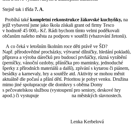
Stejně tak i třída
7. A
.
Probíhá také
kompletní rekonstrukce žákovské kuchyňky,
na
jejíž vybavení jsme jako škola získali grant od firmy Tesco
v hodnotě 45 000,- Kč. Rádi bychom tímto velmi poděkovali
občanům našeho města za podporu v soutěži (vhazování žetonů).
A co čeká v letošním školním roce děti právě ve ŠD?
Např. přírodovědné procházky, výtvarné dílničky, hledání pokladů,
příprava a výroba dárečků pro budoucí prvňáčky, různá vyrábění
(perníčky, vánoční ozdoby, přáníčka pro maminky, jednoduché
šperky z přírodních materiálů a další), zpívání s kytarou či piánem,
besídky a karnevaly, hry a soutěže atd. Aktivity se mohou měnit
aktuálně dle počasí a přání dětí. Prioritou je pobyt venku. Družina
mimo jiné spolupracuje dle domluvy s oběma Domy
s pečovatelskou službou (vystoupení pro seniory, deskové hry
apod.) či vystupuje na městských slavnostech.
Lenka Kerbelová