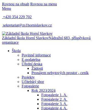
Rovnou na obsah
Rovnou na menu
Menu
+420 354 229 702
sekretariat@zs1hornislavkov.cz
Základní škola Horní Slavkov
Nádražní 683, příspěvková
organizace
Škola
Povinné informace
E-podatelna
Úřední deska
Žádosti
Pronájem nebytových prostor - ceník
Projekty
Učitelský sbor
Fotogalerie
Rok 2023⁄2024
Fotogalerie 1. A.
Fotogalerie 2. A.
Fotogalerie 3. A.
Fotogalerie 4. A.