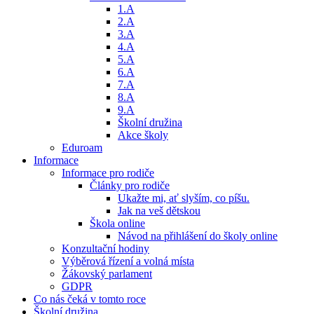
1.A
2.A
3.A
4.A
5.A
6.A
7.A
8.A
9.A
Školní družina
Akce školy
Eduroam
Informace
Informace pro rodiče
Články pro rodiče
Ukažte mi, ať slyším, co píšu.
Jak na veš dětskou
Škola online
Návod na přihlášení do školy online
Konzultační hodiny
Výběrová řízení a volná místa
Žákovský parlament
GDPR
Co nás čeká v tomto roce
Školní družina