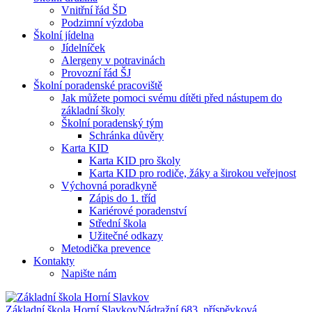
Vnitřní řád ŠD
Podzimní výzdoba
Školní jídelna
Jídelníček
Alergeny v potravinách
Provozní řád ŠJ
Školní poradenské pracoviště
Jak můžete pomoci svému dítěti před nástupem do
základní školy
Školní poradenský tým
Schránka důvěry
Karta KID
Karta KID pro školy
Karta KID pro rodiče, žáky a širokou veřejnost
Výchovná poradkyně
Zápis do 1. tříd
Kariérové poradenství
Střední škola
Užitečné odkazy
Metodička prevence
Kontakty
Napište nám
Základní škola Horní Slavkov
Nádražní 683, příspěvková