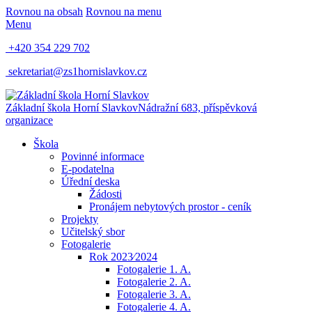
Rovnou na obsah
Rovnou na menu
Menu
+420 354 229 702
sekretariat@zs1hornislavkov.cz
Základní škola Horní Slavkov
Nádražní 683, příspěvková
organizace
Škola
Povinné informace
E-podatelna
Úřední deska
Žádosti
Pronájem nebytových prostor - ceník
Projekty
Učitelský sbor
Fotogalerie
Rok 2023⁄2024
Fotogalerie 1. A.
Fotogalerie 2. A.
Fotogalerie 3. A.
Fotogalerie 4. A.