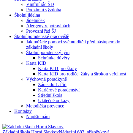
Vnitřní řád ŠD
Podzimní výzdoba
Školní jídelna
Jídelníček
Alergeny v potravinách
Provozní řád ŠJ
Školní poradenské pracoviště
Jak můžete pomoci svému dítěti před nástupem do
základní školy
Školní poradenský tým
Schránka důvěry
Karta KID
Karta KID pro školy
Karta KID pro rodiče, žáky a širokou veřejnost
Výchovná poradkyně
Zápis do 1. tříd
Kariérové poradenství
Střední škola
Užitečné odkazy
Metodička prevence
Kontakty
Napište nám
Základní škola Horní Slavkov
Nádražní 683, příspěvková