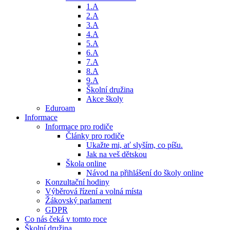
1.A
2.A
3.A
4.A
5.A
6.A
7.A
8.A
9.A
Školní družina
Akce školy
Eduroam
Informace
Informace pro rodiče
Články pro rodiče
Ukažte mi, ať slyším, co píšu.
Jak na veš dětskou
Škola online
Návod na přihlášení do školy online
Konzultační hodiny
Výběrová řízení a volná místa
Žákovský parlament
GDPR
Co nás čeká v tomto roce
Školní družina