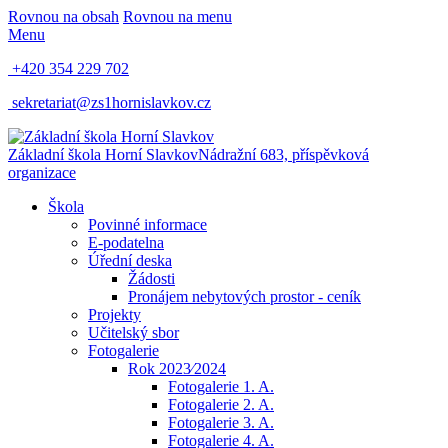
Rovnou na obsah
Rovnou na menu
Menu
+420 354 229 702
sekretariat@zs1hornislavkov.cz
Základní škola Horní Slavkov
Nádražní 683, příspěvková
organizace
Škola
Povinné informace
E-podatelna
Úřední deska
Žádosti
Pronájem nebytových prostor - ceník
Projekty
Učitelský sbor
Fotogalerie
Rok 2023⁄2024
Fotogalerie 1. A.
Fotogalerie 2. A.
Fotogalerie 3. A.
Fotogalerie 4. A.