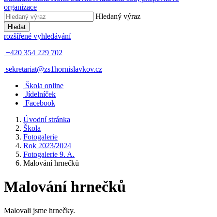
organizace
Hledaný výraz
Hledat
rozšířené vyhledávání
+420 354 229 702
sekretariat@zs1hornislavkov.cz
Š
kola online
J
ídelníček
Facebook
Úvodní stránka
Škola
Fotogalerie
Rok 2023/2024
Fotogalerie 9. A.
Malování hrnečků
Malování hrnečků
Malovali jsme hrnečky.