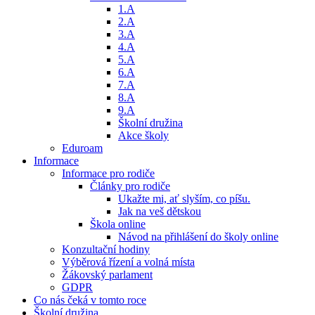
1.A
2.A
3.A
4.A
5.A
6.A
7.A
8.A
9.A
Školní družina
Akce školy
Eduroam
Informace
Informace pro rodiče
Články pro rodiče
Ukažte mi, ať slyším, co píšu.
Jak na veš dětskou
Škola online
Návod na přihlášení do školy online
Konzultační hodiny
Výběrová řízení a volná místa
Žákovský parlament
GDPR
Co nás čeká v tomto roce
Školní družina