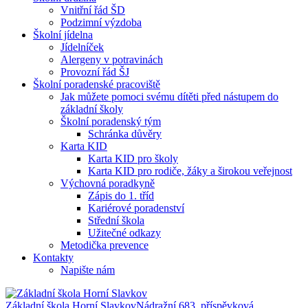
Vnitřní řád ŠD
Podzimní výzdoba
Školní jídelna
Jídelníček
Alergeny v potravinách
Provozní řád ŠJ
Školní poradenské pracoviště
Jak můžete pomoci svému dítěti před nástupem do
základní školy
Školní poradenský tým
Schránka důvěry
Karta KID
Karta KID pro školy
Karta KID pro rodiče, žáky a širokou veřejnost
Výchovná poradkyně
Zápis do 1. tříd
Kariérové poradenství
Střední škola
Užitečné odkazy
Metodička prevence
Kontakty
Napište nám
Základní škola Horní Slavkov
Nádražní 683, příspěvková