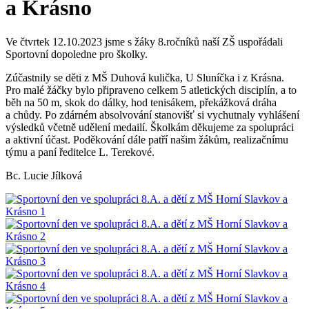
a Krásno
Ve čtvrtek 12.10.2023 jsme s žáky 8.ročníků naší ZŠ uspořádali
Sportovní dopoledne pro školky.
Zúčastnily se děti z MŠ Duhová kulička, U Sluníčka i z Krásna.
Pro malé žáčky bylo připraveno celkem 5 atletických disciplín, a to
běh na 50 m, skok do dálky, hod tenisákem, překážková dráha
a chůdy. Po zdárném absolvování stanovišť si vychutnaly vyhlášení
výsledků včetně udělení medailí. Školkám děkujeme za spolupráci
a aktivní účast. Poděkování dále patří našim žákům, realizačnímu
týmu a paní ředitelce L. Terekové.
Bc. Lucie Jílková