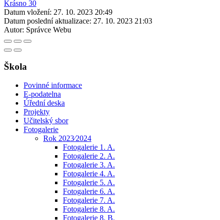
Datum vložení:
27. 10. 2023 20:49
Datum poslední aktualizace:
27. 10. 2023 21:03
Autor:
Správce Webu
Škola
Povinné informace
E-podatelna
Úřední deska
Projekty
Učitelský sbor
Fotogalerie
Rok 2023⁄2024
Fotogalerie 1. A.
Fotogalerie 2. A.
Fotogalerie 3. A.
Fotogalerie 4. A.
Fotogalerie 5. A.
Fotogalerie 6. A.
Fotogalerie 7. A.
Fotogalerie 8. A.
Fotogalerie 8. B.