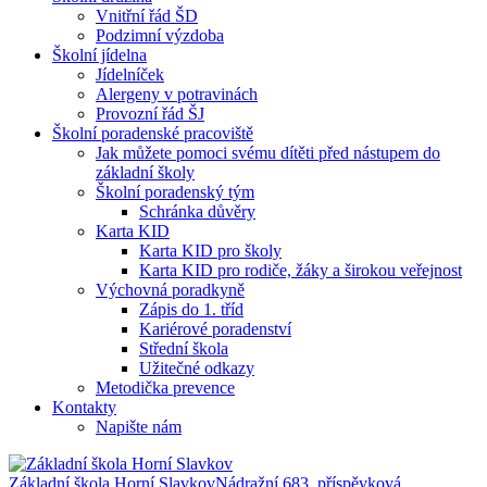
Vnitřní řád ŠD
Podzimní výzdoba
Školní jídelna
Jídelníček
Alergeny v potravinách
Provozní řád ŠJ
Školní poradenské pracoviště
Jak můžete pomoci svému dítěti před nástupem do
základní školy
Školní poradenský tým
Schránka důvěry
Karta KID
Karta KID pro školy
Karta KID pro rodiče, žáky a širokou veřejnost
Výchovná poradkyně
Zápis do 1. tříd
Kariérové poradenství
Střední škola
Užitečné odkazy
Metodička prevence
Kontakty
Napište nám
Základní škola Horní Slavkov
Nádražní 683, příspěvková