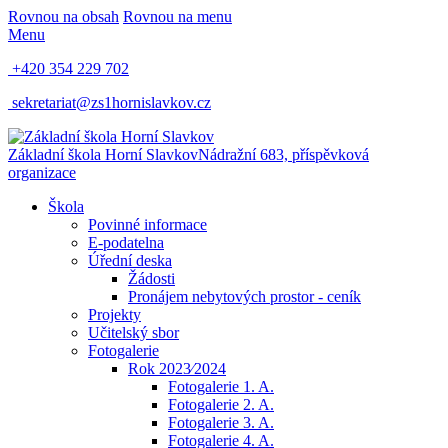
Rovnou na obsah
Rovnou na menu
Menu
+420 354 229 702
sekretariat@zs1hornislavkov.cz
Základní škola Horní Slavkov
Nádražní 683, příspěvková
organizace
Škola
Povinné informace
E-podatelna
Úřední deska
Žádosti
Pronájem nebytových prostor - ceník
Projekty
Učitelský sbor
Fotogalerie
Rok 2023⁄2024
Fotogalerie 1. A.
Fotogalerie 2. A.
Fotogalerie 3. A.
Fotogalerie 4. A.