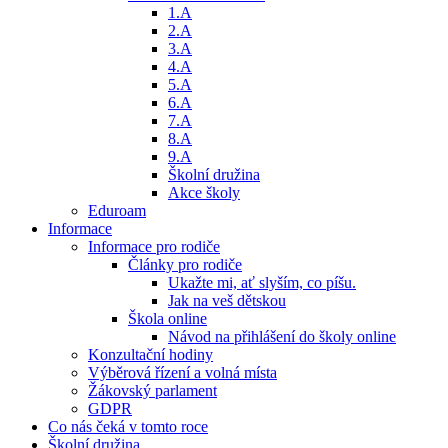
1.A
2.A
3.A
4.A
5.A
6.A
7.A
8.A
9.A
Školní družina
Akce školy
Eduroam
Informace
Informace pro rodiče
Články pro rodiče
Ukažte mi, ať slyším, co píšu.
Jak na veš dětskou
Škola online
Návod na přihlášení do školy online
Konzultační hodiny
Výběrová řízení a volná místa
Žákovský parlament
GDPR
Co nás čeká v tomto roce
Školní družina