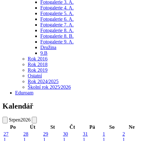
Fotogalerie 3. A.
Fotogalerie 4. A.
Fotogalerie 5. A.
Fotogalerie 6. A.
Fotogalerie 7. A.
Fotogalerie 8. A.
Fotogalerie 8. B.
Fotogalerie 9. A.
Družina
9.B
Rok 2016
Rok 2018
Rok 2019
Ostatní
Rok 2024⁄2025
Školní rok 2025⁄2026
Eduroam
Kalendář
Srpen
2026
Po
Út
St
Čt
Pá
So
Ne
27
28
29
30
31
1
2
1
1
1
1
1
1
1