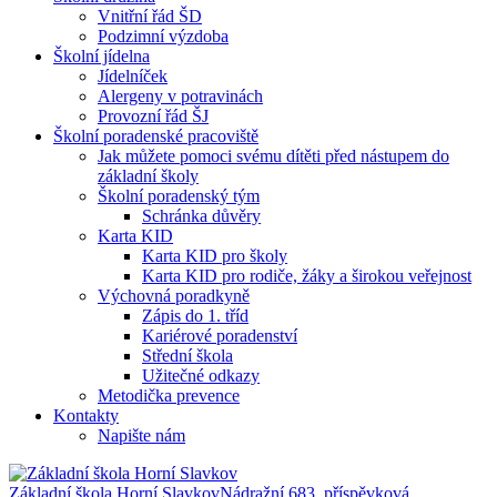
Vnitřní řád ŠD
Podzimní výzdoba
Školní jídelna
Jídelníček
Alergeny v potravinách
Provozní řád ŠJ
Školní poradenské pracoviště
Jak můžete pomoci svému dítěti před nástupem do
základní školy
Školní poradenský tým
Schránka důvěry
Karta KID
Karta KID pro školy
Karta KID pro rodiče, žáky a širokou veřejnost
Výchovná poradkyně
Zápis do 1. tříd
Kariérové poradenství
Střední škola
Užitečné odkazy
Metodička prevence
Kontakty
Napište nám
Základní škola Horní Slavkov
Nádražní 683, příspěvková