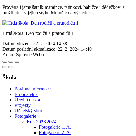
Provětrali jsme šatník mamince, tatínkovi, babičce i dědečkovi a
prožili den v jejich stylu. Mrkněte na výsledek.
Hrdá škola: Den rodičů a prarodičů 1
Datum vložení:
22. 2. 2024 14:38
Datum poslední aktualizace:
22. 2. 2024 14:40
Autor:
Správce Webu
Škola
Povinné informace
E-podatelna
Úřední deska
Projekty
Učitelský sbor
Fotogalerie
Rok 2023⁄2024
Fotogalerie 1. A.
Fotogalerie 2. A.