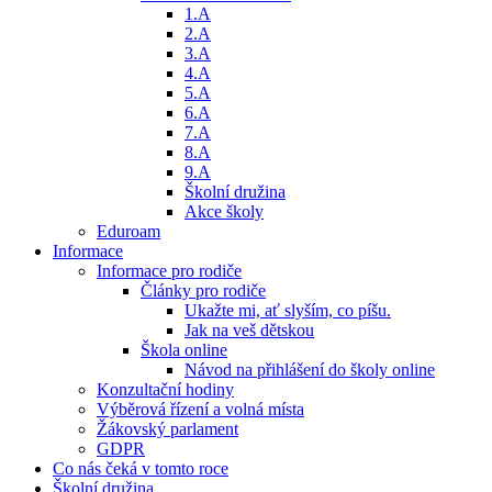
1.A
2.A
3.A
4.A
5.A
6.A
7.A
8.A
9.A
Školní družina
Akce školy
Eduroam
Informace
Informace pro rodiče
Články pro rodiče
Ukažte mi, ať slyším, co píšu.
Jak na veš dětskou
Škola online
Návod na přihlášení do školy online
Konzultační hodiny
Výběrová řízení a volná místa
Žákovský parlament
GDPR
Co nás čeká v tomto roce
Školní družina