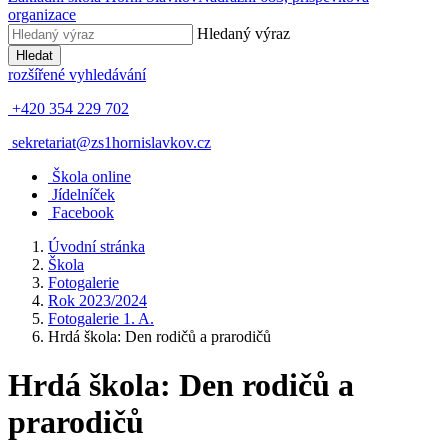
organizace
Hledaný výraz
Hledat
rozšířené vyhledávání
+420 354 229 702
sekretariat@zs1hornislavkov.cz
Š
kola online
J
ídelníček
Facebook
Úvodní stránka
Škola
Fotogalerie
Rok 2023/2024
Fotogalerie 1. A.
Hrdá škola: Den rodičů a prarodičů
Hrdá škola: Den rodičů a
prarodičů