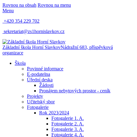
Rovnou na obsah
Rovnou na menu
Menu
+420 354 229 702
sekretariat@zs1hornislavkov.cz
Základní škola Horní Slavkov
Nádražní 683, příspěvková
organizace
Škola
Povinné informace
E-podatelna
Úřední deska
Žádosti
Pronájem nebytových prostor - ceník
Projekty
Učitelský sbor
Fotogalerie
Rok 2023⁄2024
Fotogalerie 1. A.
Fotogalerie 2. A.
Fotogalerie 3. A.
Fotogalerie 4. A.