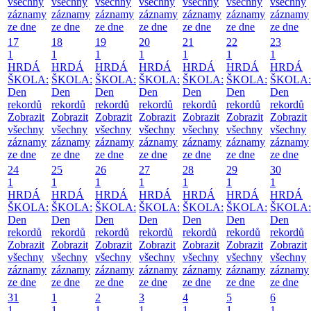
všechny
všechny
všechny
všechny
všechny
všechny
všechny
záznamy
záznamy
záznamy
záznamy
záznamy
záznamy
záznamy
ze dne
ze dne
ze dne
ze dne
ze dne
ze dne
ze dne
17
18
19
20
21
22
23
1
1
1
1
1
1
1
HRDÁ
HRDÁ
HRDÁ
HRDÁ
HRDÁ
HRDÁ
HRDÁ
ŠKOLA:
ŠKOLA:
ŠKOLA:
ŠKOLA:
ŠKOLA:
ŠKOLA:
ŠKOLA:
Den
Den
Den
Den
Den
Den
Den
rekordů
rekordů
rekordů
rekordů
rekordů
rekordů
rekordů
Zobrazit
Zobrazit
Zobrazit
Zobrazit
Zobrazit
Zobrazit
Zobrazit
všechny
všechny
všechny
všechny
všechny
všechny
všechny
záznamy
záznamy
záznamy
záznamy
záznamy
záznamy
záznamy
ze dne
ze dne
ze dne
ze dne
ze dne
ze dne
ze dne
24
25
26
27
28
29
30
1
1
1
1
1
1
1
HRDÁ
HRDÁ
HRDÁ
HRDÁ
HRDÁ
HRDÁ
HRDÁ
ŠKOLA:
ŠKOLA:
ŠKOLA:
ŠKOLA:
ŠKOLA:
ŠKOLA:
ŠKOLA:
Den
Den
Den
Den
Den
Den
Den
rekordů
rekordů
rekordů
rekordů
rekordů
rekordů
rekordů
Zobrazit
Zobrazit
Zobrazit
Zobrazit
Zobrazit
Zobrazit
Zobrazit
všechny
všechny
všechny
všechny
všechny
všechny
všechny
záznamy
záznamy
záznamy
záznamy
záznamy
záznamy
záznamy
ze dne
ze dne
ze dne
ze dne
ze dne
ze dne
ze dne
31
1
2
3
4
5
6
1
1
1
1
1
1
1