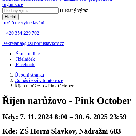
organizace
Hledaný výraz
Hledat
rozšířené vyhledávání
+420 354 229 702
sekretariat@zs1hornislavkov.cz
Š
kola online
J
ídelníček
Facebook
Úvodní stránka
Co nás čeká v tomto roce
Říjen narůžovo - Pink October
Říjen narůžovo - Pink October
Kdy:
7. 11. 2024 8:00 – 30. 6. 2025 23:59
Kde:
ZŠ Horní Slavkov, Nádražní 683