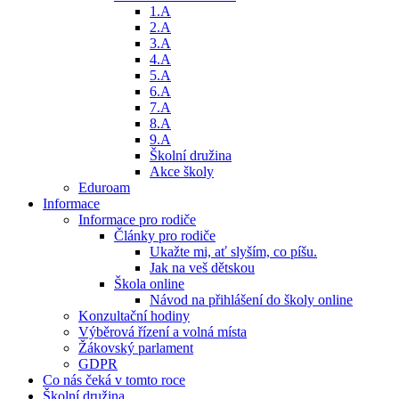
1.A
2.A
3.A
4.A
5.A
6.A
7.A
8.A
9.A
Školní družina
Akce školy
Eduroam
Informace
Informace pro rodiče
Články pro rodiče
Ukažte mi, ať slyším, co píšu.
Jak na veš dětskou
Škola online
Návod na přihlášení do školy online
Konzultační hodiny
Výběrová řízení a volná místa
Žákovský parlament
GDPR
Co nás čeká v tomto roce
Školní družina