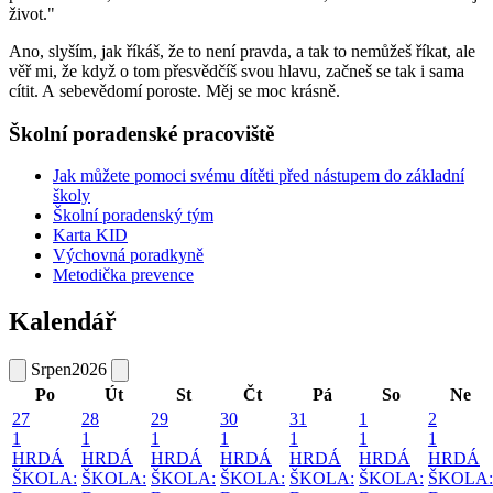
život."
Ano, slyším, jak říkáš, že to není pravda, a tak to nemůžeš říkat, ale
věř mi, že když o tom přesvědčíš svou hlavu, začneš se tak i sama
cítit. A sebevědomí poroste. Měj se moc krásně.
Školní poradenské pracoviště
Jak můžete pomoci svému dítěti před nástupem do základní
školy
Školní poradenský tým
Karta KID
Výchovná poradkyně
Metodička prevence
Kalendář
Srpen
2026
Po
Út
St
Čt
Pá
So
Ne
27
28
29
30
31
1
2
1
1
1
1
1
1
1
HRDÁ
HRDÁ
HRDÁ
HRDÁ
HRDÁ
HRDÁ
HRDÁ
ŠKOLA:
ŠKOLA:
ŠKOLA:
ŠKOLA:
ŠKOLA:
ŠKOLA:
ŠKOLA: