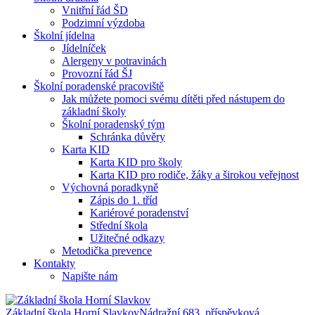
Vnitřní řád ŠD
Podzimní výzdoba
Školní jídelna
Jídelníček
Alergeny v potravinách
Provozní řád ŠJ
Školní poradenské pracoviště
Jak můžete pomoci svému dítěti před nástupem do
základní školy
Školní poradenský tým
Schránka důvěry
Karta KID
Karta KID pro školy
Karta KID pro rodiče, žáky a širokou veřejnost
Výchovná poradkyně
Zápis do 1. tříd
Kariérové poradenství
Střední škola
Užitečné odkazy
Metodička prevence
Kontakty
Napište nám
Základní škola Horní Slavkov
Nádražní 683, příspěvková