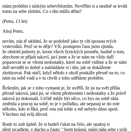
mám problém s nízkým sebevědomím. Nevěřím si a strašně se kvůli
tomu na sebe zlobím. Co s tím můžu dělat?
(Petra, 13 let)
Ahoj Petro,
nevím, zda tě uklidní, že se podobně jako ty cítí spousta tvých
vrstevníků. Proč se to děje? Víš, postupem času jsem zjistila,
že období puberty je, krom všech fyzických proměn, hodně o tom,
abychom se přijali takoví, jací jsme a že se nám ne vždy daří
popasovat se se všemi nedostatky, které na sobě vidíme a že se nám
daří nevidět to dobré a nakládáme si i tím, jak se dokážeme
zkritizovat. Pak stačí, když někdo z okolí poukáže přesně na to, co
nám na sobě vadí a v tu chvíli z toho uděláme problém.
Řešením, jak se z toho vymanit je, že uvěříš, že jsi na svět přišla
přesně taková, jaká jsi, se všemi přednostmi i nedostatky a že právě
taková jsi dokonalá. Určitě může být něco, co bys na sobě ráda
změnila a pracuj na sobě, to je v pořádku, ale nepasuj se do role
někoho, kdo si říká, proč ona má tohle a mě nebylo dáno apod.
Všechno má svůj důvod.
Bude to znít úplně, že si budeš ťukat na čelo, ale opakuj si
před zrcadlem, v duchu a často: "Jsem krásná, mám ráda sebe i svůj