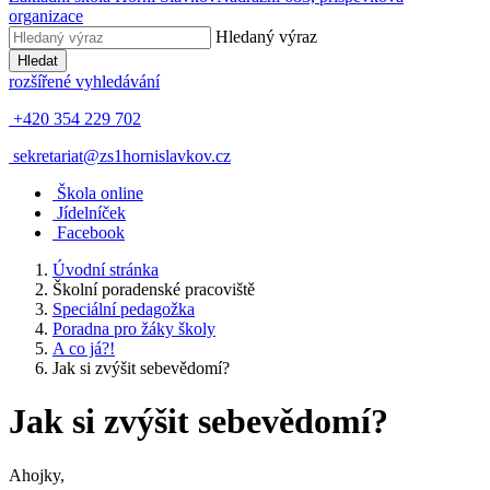
organizace
Hledaný výraz
Hledat
rozšířené vyhledávání
+420 354 229 702
sekretariat@zs1hornislavkov.cz
Š
kola online
J
ídelníček
Facebook
Úvodní stránka
Školní poradenské pracoviště
Speciální pedagožka
Poradna pro žáky školy
A co já?!
Jak si zvýšit sebevědomí?
Jak si zvýšit sebevědomí?
Ahojky,