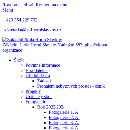
Rovnou na obsah
Rovnou na menu
Menu
+420 354 229 702
sekretariat@zs1hornislavkov.cz
Základní škola Horní Slavkov
Nádražní 683, příspěvková
organizace
Škola
Povinné informace
E-podatelna
Úřední deska
Žádosti
Pronájem nebytových prostor - ceník
Projekty
Učitelský sbor
Fotogalerie
Rok 2023⁄2024
Fotogalerie 1. A.
Fotogalerie 2. A.
Fotogalerie 3. A.
Fotogalerie 4. A.