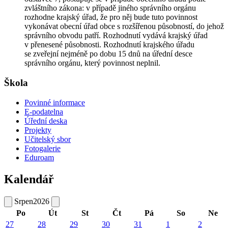
zvláštního zákona: v případě jiného správního orgánu
rozhodne krajský úřad, že pro něj bude tuto povinnost
vykonávat obecní úřad obce s rozšířenou působností, do jehož
správního obvodu patří. Rozhodnutí vydává krajský úřad
v přenesené působnosti. Rozhodnutí krajského úřadu
se zveřejní nejméně po dobu 15 dnů na úřední desce
správního orgánu, který povinnost neplnil.
Škola
Povinné informace
E-podatelna
Úřední deska
Projekty
Učitelský sbor
Fotogalerie
Eduroam
Kalendář
Srpen
2026
Po
Út
St
Čt
Pá
So
Ne
27
28
29
30
31
1
2