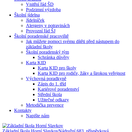
Vnitřní řád ŠD
Podzimní výzdoba
Školní jídelna
Jídelníček
Alergeny v potravinách
Provozní řád ŠJ
Školní poradenské pracoviště
Jak můžete pomoci svému dítěti před nástupem do
základní školy
Školní poradenský tým
Schránka důvěry
Karta KID
Karta KID pro školy
Karta KID pro rodiče, žáky a širokou veřejnost
Výchovná poradkyně
Zápis do 1. tříd
Kariérové poradenství
Střední škola
Užitečné odkazy
Metodička prevence
Kontakty
Napište nám
Základní škola Horní Slavkov
Nádražní 683, příspěvková