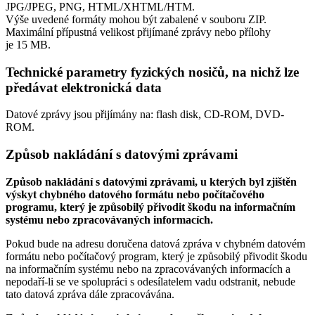
JPG/JPEG, PNG, HTML/XHTML/HTM.
Výše uvedené formáty mohou být zabalené v souboru ZIP.
Maximální přípustná velikost přijímané zprávy nebo přílohy
je
15 MB
.
Technické parametry fyzických nosičů, na nichž lze
předávat elektronická data
Datové zprávy jsou přijímány na:
flash disk, CD-ROM, DVD-
ROM.
Způsob nakládání s datovými zprávami
Způsob nakládání s datovými zprávami, u kterých byl zjištěn
výskyt chybného datového formátu nebo počítačového
programu, který je způsobilý přivodit škodu na informačním
systému nebo zpracovávaných informacích.
Pokud bude na adresu doručena datová zpráva v chybném datovém
formátu nebo počítačový program, který je způsobilý přivodit škodu
na informačním systému nebo na zpracovávaných informacích a
nepodaří-li se ve spolupráci s odesílatelem vadu odstranit, nebude
tato datová zpráva dále zpracovávána.