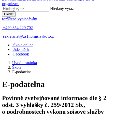
organizace
Hledaný výraz
Hledat
rozšířené vyhledávání
+420 354 229 702
sekretariat@zs1hornislavkov.cz
Š
kola online
J
ídelníček
Facebook
Úvodní stránka
Škola
E-podatelna
E-podatelna
Povinně zveřejňované informace dle § 2
odst. 3 vyhlášky č. 259/2012 Sb.,
o podrobnostech výkonu spisové služby