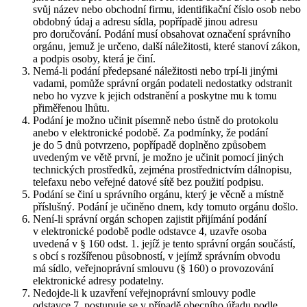
svůj název nebo obchodní firmu, identifikační číslo osob nebo
obdobný údaj a adresu sídla, popřípadě jinou adresu
pro doručování. Podání musí obsahovat označení správního
orgánu, jemuž je určeno, další náležitosti, které stanoví zákon,
a podpis osoby, která je činí.
Nemá-li podání předepsané náležitosti nebo trpí-li jinými
vadami, pomůže správní orgán podateli nedostatky odstranit
nebo ho vyzve k jejich odstranění a poskytne mu k tomu
přiměřenou lhůtu.
Podání je možno učinit písemně nebo ústně do protokolu
anebo v elektronické podobě. Za podmínky, že podání
je do 5 dnů potvrzeno, popřípadě doplněno způsobem
uvedeným ve větě první, je možno je učinit pomocí jiných
technických prostředků, zejména prostřednictvím dálnopisu,
telefaxu nebo veřejné datové sítě bez použití podpisu.
Podání se činí u správního orgánu, který je věcně a místně
příslušný. Podání je učiněno dnem, kdy tomuto orgánu došlo.
Není-li správní orgán schopen zajistit přijímání podání
v elektronické podobě podle odstavce 4, uzavře osoba
uvedená v § 160 odst. 1. jejíž je tento správní orgán součástí,
s obcí s rozšířenou působností, v jejímž správním obvodu
má sídlo, veřejnoprávní smlouvu (§ 160) o provozování
elektronické adresy podatelny.
Nedojde-li k uzavření veřejnoprávní smlouvy podle
odstavce 7, postupuje se v případě obecního úřadu podle