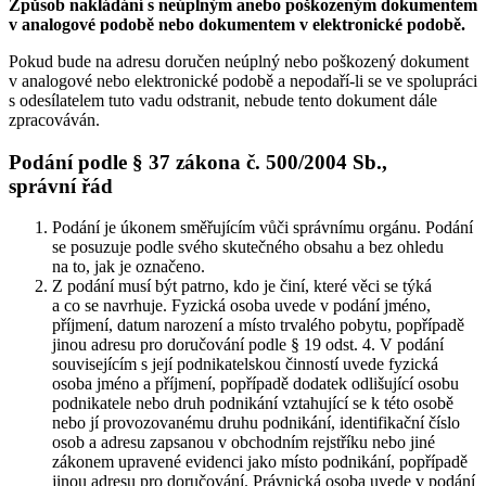
Způsob nakládání s neúplným anebo poškozeným dokumentem
v analogové podobě nebo dokumentem v elektronické podobě.
Pokud bude na adresu doručen neúplný nebo poškozený dokument
v analogové nebo elektronické podobě a nepodaří-li se ve spolupráci
s odesílatelem tuto vadu odstranit, nebude tento dokument dále
zpracováván.
Podání podle § 37 zákona č. 500/2004 Sb.,
správní řád
Podání je úkonem směřujícím vůči správnímu orgánu. Podání
se posuzuje podle svého skutečného obsahu a bez ohledu
na to, jak je označeno.
Z podání musí být patrno, kdo je činí, které věci se týká
a co se navrhuje. Fyzická osoba uvede v podání jméno,
příjmení, datum narození a místo trvalého pobytu, popřípadě
jinou adresu pro doručování podle § 19 odst. 4. V podání
souvisejícím s její podnikatelskou činností uvede fyzická
osoba jméno a příjmení, popřípadě dodatek odlišující osobu
podnikatele nebo druh podnikání vztahující se k této osobě
nebo jí provozovanému druhu podnikání, identifikační číslo
osob a adresu zapsanou v obchodním rejstříku nebo jiné
zákonem upravené evidenci jako místo podnikání, popřípadě
jinou adresu pro doručování. Právnická osoba uvede v podání