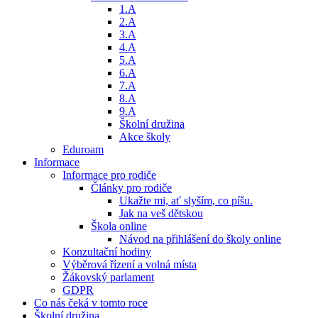
1.A
2.A
3.A
4.A
5.A
6.A
7.A
8.A
9.A
Školní družina
Akce školy
Eduroam
Informace
Informace pro rodiče
Články pro rodiče
Ukažte mi, ať slyším, co píšu.
Jak na veš dětskou
Škola online
Návod na přihlášení do školy online
Konzultační hodiny
Výběrová řízení a volná místa
Žákovský parlament
GDPR
Co nás čeká v tomto roce
Školní družina