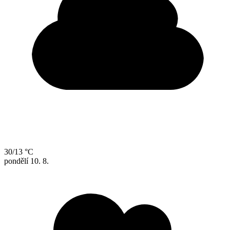
30/13 °C
pondělí
10. 8.