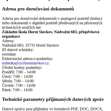
Adresa pro doručování dokumentů
Adresa pro doručování dokumentů v analogové podobě (listiny)
nebo dokumentů v digitální podobě předávaných na přenosných
technických nosičích dat:
Základní škola Horní Slavkov, Nádražní 683, příspěvková
organizace
Adresa:
Nádražní 683, 35731 Horní Slavkov
ID datové schránky:
yeemkpe
Elektronická adresa e‑podatelny:
reditelka@zs1hornislavkov.cz
Úřední hodiny podatelny:
Pondělí: 7:00 – 14:00
Úterý: 7:00 – 14:00
Středa: 7:00 – 14:00
Čtvrtek: 7:00 – 14:00
Pátek: 7:00 – 14:00
Technické parametry přijímaných datových zpráv
Datové zprávy jsou přijímány ve formátech
PDF, DOC, DOCX,