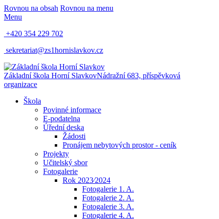
Rovnou na obsah
Rovnou na menu
Menu
+420 354 229 702
sekretariat@zs1hornislavkov.cz
Základní škola Horní Slavkov
Nádražní 683, příspěvková
organizace
Škola
Povinné informace
E-podatelna
Úřední deska
Žádosti
Pronájem nebytových prostor - ceník
Projekty
Učitelský sbor
Fotogalerie
Rok 2023⁄2024
Fotogalerie 1. A.
Fotogalerie 2. A.
Fotogalerie 3. A.
Fotogalerie 4. A.