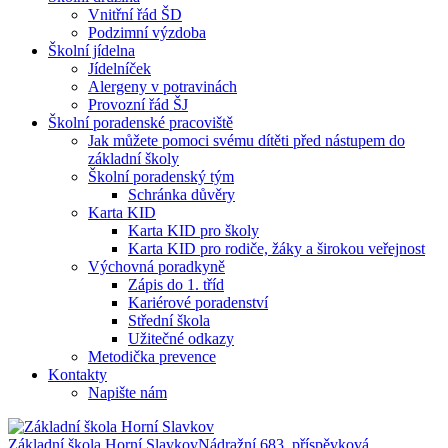
Vnitřní řád ŠD
Podzimní výzdoba
Školní jídelna
Jídelníček
Alergeny v potravinách
Provozní řád ŠJ
Školní poradenské pracoviště
Jak můžete pomoci svému dítěti před nástupem do
základní školy
Školní poradenský tým
Schránka důvěry
Karta KID
Karta KID pro školy
Karta KID pro rodiče, žáky a širokou veřejnost
Výchovná poradkyně
Zápis do 1. tříd
Kariérové poradenství
Střední škola
Užitečné odkazy
Metodička prevence
Kontakty
Napište nám
Základní škola Horní Slavkov
Nádražní 683, příspěvková