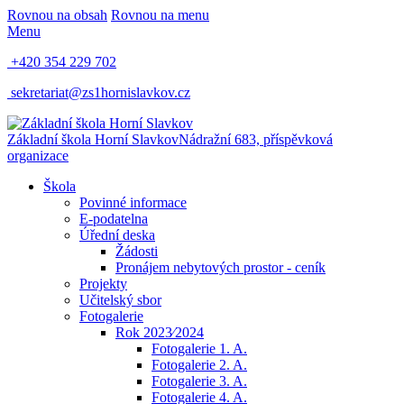
Rovnou na obsah
Rovnou na menu
Menu
+420 354 229 702
sekretariat@zs1hornislavkov.cz
Základní škola Horní Slavkov
Nádražní 683, příspěvková
organizace
Škola
Povinné informace
E-podatelna
Úřední deska
Žádosti
Pronájem nebytových prostor - ceník
Projekty
Učitelský sbor
Fotogalerie
Rok 2023⁄2024
Fotogalerie 1. A.
Fotogalerie 2. A.
Fotogalerie 3. A.
Fotogalerie 4. A.