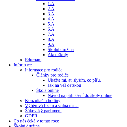
1.A
2.A
3.A
4.A
5.A
6.A
7.A
8.A
9.A
Školní družina
Akce školy
Eduroam
Informace
Informace pro rodiče
Články pro rodiče
Ukažte mi, ať slyším, co píšu.
Jak na veš dětskou
Škola online
Návod na přihlášení do školy online
Konzultační hodiny
Výběrová řízení a volná místa
Žákovský parlament
GDPR
Co nás čeká v tomto roce
Školní družina