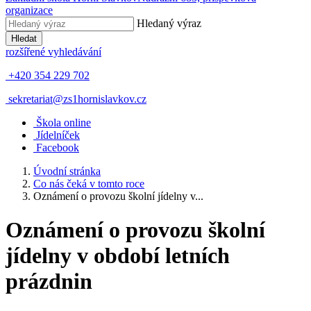
organizace
Hledaný výraz
Hledat
rozšířené vyhledávání
+420 354 229 702
sekretariat@zs1hornislavkov.cz
Š
kola online
J
ídelníček
Facebook
Úvodní stránka
Co nás čeká v tomto roce
Oznámení o provozu školní jídelny v...
Oznámení o provozu školní
jídelny v období letních
prázdnin