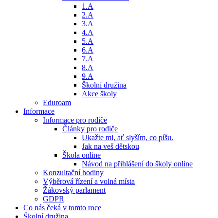
1.A
2.A
3.A
4.A
5.A
6.A
7.A
8.A
9.A
Školní družina
Akce školy
Eduroam
Informace
Informace pro rodiče
Články pro rodiče
Ukažte mi, ať slyším, co píšu.
Jak na veš dětskou
Škola online
Návod na přihlášení do školy online
Konzultační hodiny
Výběrová řízení a volná místa
Žákovský parlament
GDPR
Co nás čeká v tomto roce
Školní družina