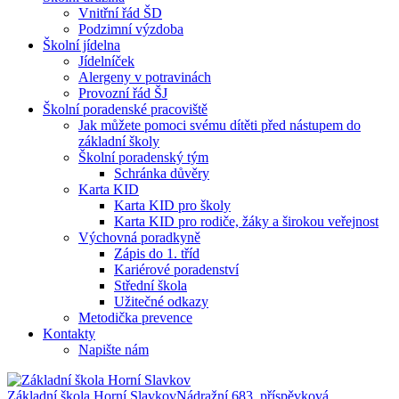
Vnitřní řád ŠD
Podzimní výzdoba
Školní jídelna
Jídelníček
Alergeny v potravinách
Provozní řád ŠJ
Školní poradenské pracoviště
Jak můžete pomoci svému dítěti před nástupem do
základní školy
Školní poradenský tým
Schránka důvěry
Karta KID
Karta KID pro školy
Karta KID pro rodiče, žáky a širokou veřejnost
Výchovná poradkyně
Zápis do 1. tříd
Kariérové poradenství
Střední škola
Užitečné odkazy
Metodička prevence
Kontakty
Napište nám
Základní škola Horní Slavkov
Nádražní 683, příspěvková