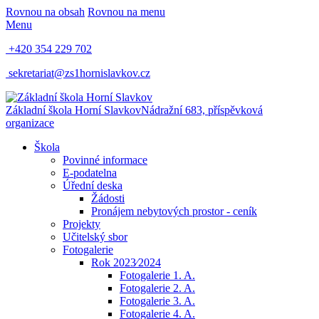
Rovnou na obsah
Rovnou na menu
Menu
+420 354 229 702
sekretariat@zs1hornislavkov.cz
Základní škola Horní Slavkov
Nádražní 683, příspěvková
organizace
Škola
Povinné informace
E-podatelna
Úřední deska
Žádosti
Pronájem nebytových prostor - ceník
Projekty
Učitelský sbor
Fotogalerie
Rok 2023⁄2024
Fotogalerie 1. A.
Fotogalerie 2. A.
Fotogalerie 3. A.
Fotogalerie 4. A.