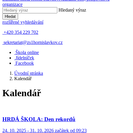
organizace
Hledaný výraz
Hledat
rozšířené vyhledávání
+420 354 229 702
sekretariat@zs1hornislavkov.cz
Š
kola online
J
ídelníček
Facebook
Úvodní stránka
Kalendář
Kalendář
HRDÁ ŠKOLA: Den rekordů
24. 10. 2025 - 31. 10. 2026 začátek od 09:23