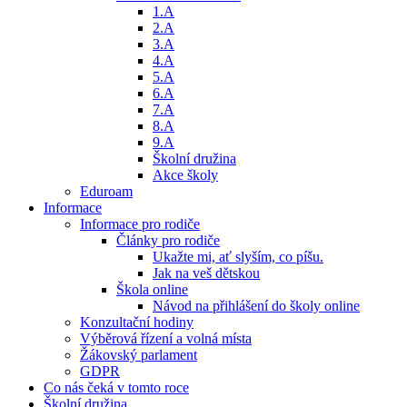
1.A
2.A
3.A
4.A
5.A
6.A
7.A
8.A
9.A
Školní družina
Akce školy
Eduroam
Informace
Informace pro rodiče
Články pro rodiče
Ukažte mi, ať slyším, co píšu.
Jak na veš dětskou
Škola online
Návod na přihlášení do školy online
Konzultační hodiny
Výběrová řízení a volná místa
Žákovský parlament
GDPR
Co nás čeká v tomto roce
Školní družina