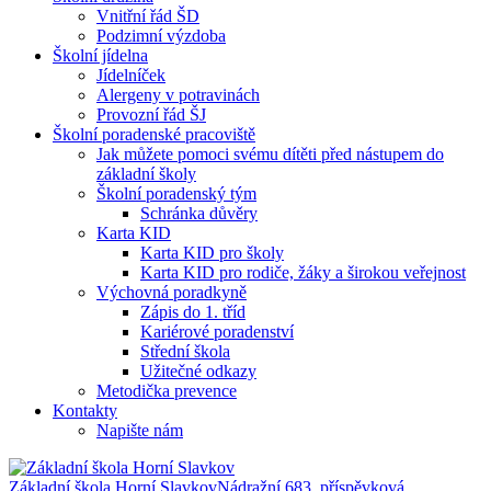
Vnitřní řád ŠD
Podzimní výzdoba
Školní jídelna
Jídelníček
Alergeny v potravinách
Provozní řád ŠJ
Školní poradenské pracoviště
Jak můžete pomoci svému dítěti před nástupem do
základní školy
Školní poradenský tým
Schránka důvěry
Karta KID
Karta KID pro školy
Karta KID pro rodiče, žáky a širokou veřejnost
Výchovná poradkyně
Zápis do 1. tříd
Kariérové poradenství
Střední škola
Užitečné odkazy
Metodička prevence
Kontakty
Napište nám
Základní škola Horní Slavkov
Nádražní 683, příspěvková