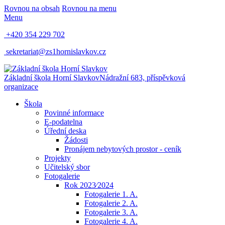
Rovnou na obsah
Rovnou na menu
Menu
+420 354 229 702
sekretariat@zs1hornislavkov.cz
Základní škola Horní Slavkov
Nádražní 683, příspěvková
organizace
Škola
Povinné informace
E-podatelna
Úřední deska
Žádosti
Pronájem nebytových prostor - ceník
Projekty
Učitelský sbor
Fotogalerie
Rok 2023⁄2024
Fotogalerie 1. A.
Fotogalerie 2. A.
Fotogalerie 3. A.
Fotogalerie 4. A.