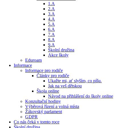
1.A
2.A
3.A
4.A
5.A
6.A
7.A
8.A
9.A
Školní družina
Akce školy
Eduroam
Informace
Informace pro rodiče
Články pro rodiče
Ukažte mi, ať slyším, co píšu.
Jak na veš dětskou
Škola online
Návod na přihlášení do školy online
Konzultační hodiny
Výběrová řízení a volná místa
Žákovský parlament
GDPR
Co nás čeká v tomto roce
Školní družina