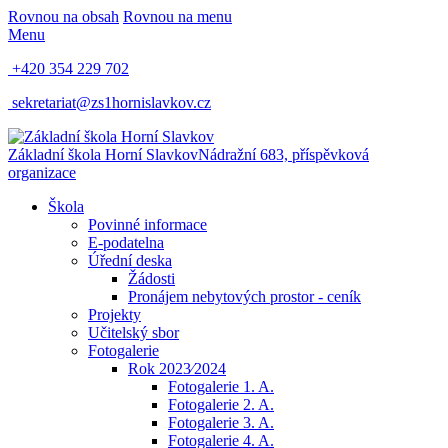
Rovnou na obsah
Rovnou na menu
Menu
+420 354 229 702
sekretariat@zs1hornislavkov.cz
Základní škola Horní Slavkov
Nádražní 683, příspěvková
organizace
Škola
Povinné informace
E-podatelna
Úřední deska
Žádosti
Pronájem nebytových prostor - ceník
Projekty
Učitelský sbor
Fotogalerie
Rok 2023⁄2024
Fotogalerie 1. A.
Fotogalerie 2. A.
Fotogalerie 3. A.
Fotogalerie 4. A.