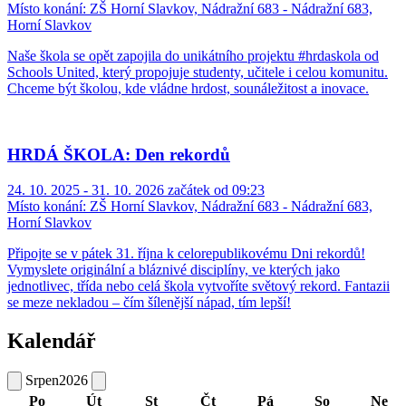
Místo konání:
ZŠ Horní Slavkov, Nádražní 683 - Nádražní 683,
Horní Slavkov
Naše škola se opět zapojila do unikátního projektu #hrdaskola od
Schools United, který propojuje studenty, učitele i celou komunitu.
Chceme být školou, kde vládne hrdost, sounáležitost a inovace.
HRDÁ ŠKOLA: Den rekordů
24. 10. 2025 - 31. 10. 2026 začátek od 09:23
Místo konání:
ZŠ Horní Slavkov, Nádražní 683 - Nádražní 683,
Horní Slavkov
Připojte se v pátek 31. října k celorepublikovému Dni rekordů!
Vymyslete originální a bláznivé disciplíny, ve kterých jako
jednotlivec, třída nebo celá škola vytvoříte světový rekord. Fantazii
se meze nekladou – čím šílenější nápad, tím lepší!
Kalendář
Srpen
2026
Po
Út
St
Čt
Pá
So
Ne