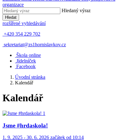
organizace
Hledaný výraz
Hledat
rozšířené vyhledávání
+420 354 229 702
sekretariat@zs1hornislavkov.cz
Š
kola online
J
ídelníček
Facebook
Úvodní stránka
Kalendář
Kalendář
Jsme #hrdaskola!
1. 9. 2025 - 30. 6. 2026 začátek od 10:14