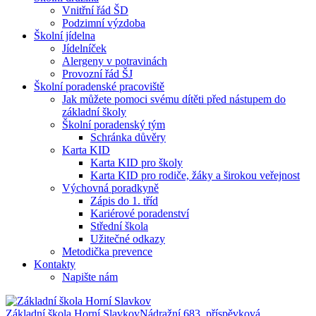
Vnitřní řád ŠD
Podzimní výzdoba
Školní jídelna
Jídelníček
Alergeny v potravinách
Provozní řád ŠJ
Školní poradenské pracoviště
Jak můžete pomoci svému dítěti před nástupem do
základní školy
Školní poradenský tým
Schránka důvěry
Karta KID
Karta KID pro školy
Karta KID pro rodiče, žáky a širokou veřejnost
Výchovná poradkyně
Zápis do 1. tříd
Kariérové poradenství
Střední škola
Užitečné odkazy
Metodička prevence
Kontakty
Napište nám
Základní škola Horní Slavkov
Nádražní 683, příspěvková