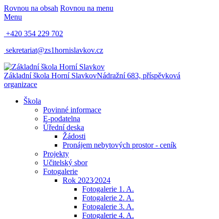
Rovnou na obsah
Rovnou na menu
Menu
+420 354 229 702
sekretariat@zs1hornislavkov.cz
Základní škola Horní Slavkov
Nádražní 683, příspěvková
organizace
Škola
Povinné informace
E-podatelna
Úřední deska
Žádosti
Pronájem nebytových prostor - ceník
Projekty
Učitelský sbor
Fotogalerie
Rok 2023⁄2024
Fotogalerie 1. A.
Fotogalerie 2. A.
Fotogalerie 3. A.
Fotogalerie 4. A.