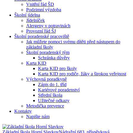
Vnitřní řád ŠD
Podzimní výzdoba
Školní jídelna
Jídelníček
Alergeny v potravinách
Provozní řád ŠJ
Školní poradenské pracoviště
Jak můžete pomoci svému dítěti před nástupem do
základní školy
Školní poradenský tým
Schránka důvěry
Karta KID
Karta KID pro školy
Karta KID pro rodiče, žáky a širokou veřejnost
Výchovná poradkyně
Zápis do 1. tříd
Kariérové poradenství
Střední škola
Užitečné odkazy
Metodička prevence
Kontakty
Napište nám
Základní škola Horní Slavkov
Nádražní 683, příspěvková