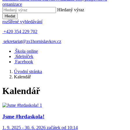
organizace
Hledaný výraz
Hledat
rozšířené vyhledávání
+420 354 229 702
sekretariat@zs1hornislavkov.cz
Š
kola online
J
ídelníček
Facebook
Úvodní stránka
Kalendář
Kalendář
Jsme #hrdaskola!
1. 9. 2025 - 30. 6. 2026 začátek od 10:14