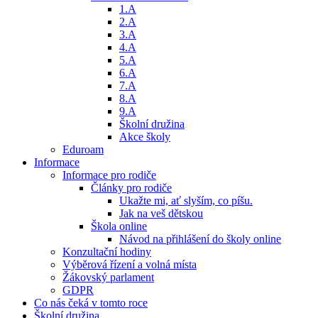
1.A
2.A
3.A
4.A
5.A
6.A
7.A
8.A
9.A
Školní družina
Akce školy
Eduroam
Informace
Informace pro rodiče
Články pro rodiče
Ukažte mi, ať slyším, co píšu.
Jak na veš dětskou
Škola online
Návod na přihlášení do školy online
Konzultační hodiny
Výběrová řízení a volná místa
Žákovský parlament
GDPR
Co nás čeká v tomto roce
Školní družina