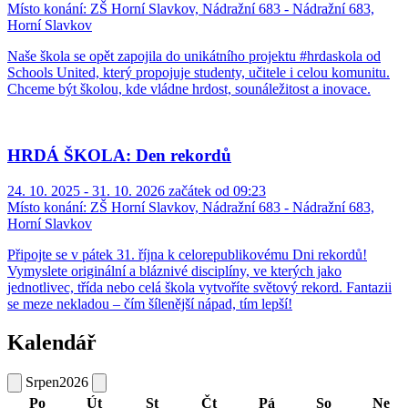
Místo konání:
ZŠ Horní Slavkov, Nádražní 683 - Nádražní 683,
Horní Slavkov
Naše škola se opět zapojila do unikátního projektu #hrdaskola od
Schools United, který propojuje studenty, učitele i celou komunitu.
Chceme být školou, kde vládne hrdost, sounáležitost a inovace.
HRDÁ ŠKOLA: Den rekordů
24. 10. 2025 - 31. 10. 2026 začátek od 09:23
Místo konání:
ZŠ Horní Slavkov, Nádražní 683 - Nádražní 683,
Horní Slavkov
Připojte se v pátek 31. října k celorepublikovému Dni rekordů!
Vymyslete originální a bláznivé disciplíny, ve kterých jako
jednotlivec, třída nebo celá škola vytvoříte světový rekord. Fantazii
se meze nekladou – čím šílenější nápad, tím lepší!
Kalendář
Srpen
2026
Po
Út
St
Čt
Pá
So
Ne