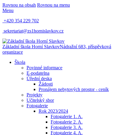
Rovnou na obsah
Rovnou na menu
Menu
+420 354 229 702
sekretariat@zs1hornislavkov.cz
Základní škola Horní Slavkov
Nádražní 683, příspěvková
organizace
Škola
Povinné informace
E-podatelna
Úřední deska
Žádosti
Pronájem nebytových prostor - ceník
Projekty
Učitelský sbor
Fotogalerie
Rok 2023⁄2024
Fotogalerie 1. A.
Fotogalerie 2. A.
Fotogalerie 3. A.
Fotogalerie 4. A.