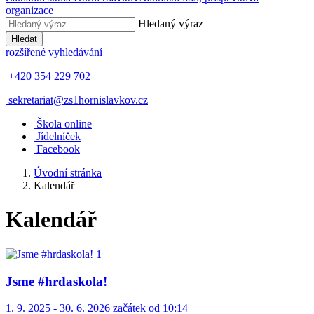
organizace
Hledaný výraz
Hledat
rozšířené vyhledávání
+420 354 229 702
sekretariat@zs1hornislavkov.cz
Š
kola online
J
ídelníček
Facebook
Úvodní stránka
Kalendář
Kalendář
Jsme #hrdaskola!
1. 9. 2025 - 30. 6. 2026 začátek od 10:14