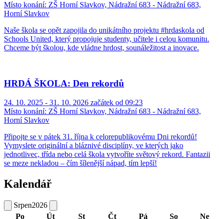
Místo konání:
ZŠ Horní Slavkov, Nádražní 683 - Nádražní 683,
Horní Slavkov
Naše škola se opět zapojila do unikátního projektu #hrdaskola od
Schools United, který propojuje studenty, učitele i celou komunitu.
Chceme být školou, kde vládne hrdost, sounáležitost a inovace.
HRDÁ ŠKOLA: Den rekordů
24. 10. 2025 - 31. 10. 2026 začátek od 09:23
Místo konání:
ZŠ Horní Slavkov, Nádražní 683 - Nádražní 683,
Horní Slavkov
Připojte se v pátek 31. října k celorepublikovému Dni rekordů!
Vymyslete originální a bláznivé disciplíny, ve kterých jako
jednotlivec, třída nebo celá škola vytvoříte světový rekord. Fantazii
se meze nekladou – čím šílenější nápad, tím lepší!
Kalendář
Srpen
2026
Po
Út
St
Čt
Pá
So
Ne