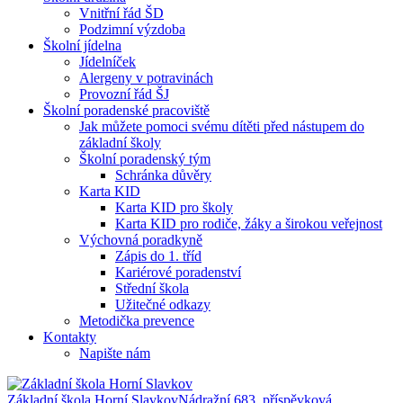
Vnitřní řád ŠD
Podzimní výzdoba
Školní jídelna
Jídelníček
Alergeny v potravinách
Provozní řád ŠJ
Školní poradenské pracoviště
Jak můžete pomoci svému dítěti před nástupem do
základní školy
Školní poradenský tým
Schránka důvěry
Karta KID
Karta KID pro školy
Karta KID pro rodiče, žáky a širokou veřejnost
Výchovná poradkyně
Zápis do 1. tříd
Kariérové poradenství
Střední škola
Užitečné odkazy
Metodička prevence
Kontakty
Napište nám
Základní škola Horní Slavkov
Nádražní 683, příspěvková