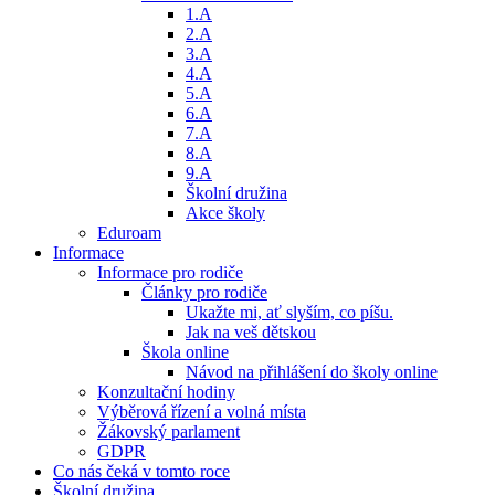
1.A
2.A
3.A
4.A
5.A
6.A
7.A
8.A
9.A
Školní družina
Akce školy
Eduroam
Informace
Informace pro rodiče
Články pro rodiče
Ukažte mi, ať slyším, co píšu.
Jak na veš dětskou
Škola online
Návod na přihlášení do školy online
Konzultační hodiny
Výběrová řízení a volná místa
Žákovský parlament
GDPR
Co nás čeká v tomto roce
Školní družina