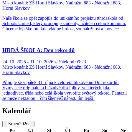
Místo konání:
ZŠ Horní Slavkov, Nádražní 683 - Nádražní 683,
Horní Slavkov
Naše škola se opět zapojila do unikátního projektu #hrdaskola od
Schools United, který propojuje studenty, učitele i celou komunitu.
Chceme být školou, kde vládne hrdost, sounáležitost a inovace.
HRDÁ ŠKOLA: Den rekordů
24. 10. 2025 - 31. 10. 2026 začátek od 09:23
Místo konání:
ZŠ Horní Slavkov, Nádražní 683 - Nádražní 683,
Horní Slavkov
Připojte se v pátek 31. října k celorepublikovému Dni rekordů!
Vymyslete originální a bláznivé disciplíny, ve kterých jako
jednotlivec, třída nebo celá škola vytvoříte světový rekord. Fantazii
se meze nekladou – čím šílenější nápad, tím lepší!
Kalendář
Srpen
2026
Po
Út
St
Čt
Pá
So
Ne