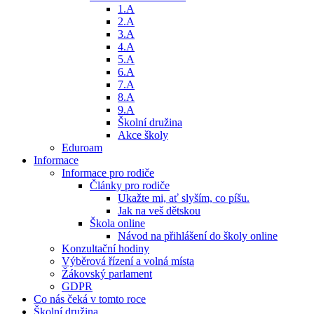
1.A
2.A
3.A
4.A
5.A
6.A
7.A
8.A
9.A
Školní družina
Akce školy
Eduroam
Informace
Informace pro rodiče
Články pro rodiče
Ukažte mi, ať slyším, co píšu.
Jak na veš dětskou
Škola online
Návod na přihlášení do školy online
Konzultační hodiny
Výběrová řízení a volná místa
Žákovský parlament
GDPR
Co nás čeká v tomto roce
Školní družina