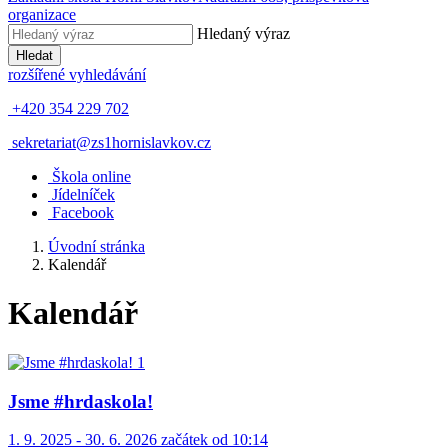
organizace
Hledaný výraz
Hledat
rozšířené vyhledávání
+420 354 229 702
sekretariat@zs1hornislavkov.cz
Š
kola online
J
ídelníček
Facebook
Úvodní stránka
Kalendář
Kalendář
Jsme #hrdaskola!
1. 9. 2025 - 30. 6. 2026 začátek od 10:14