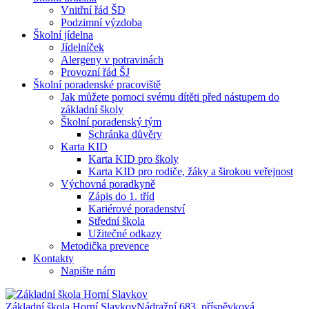
Vnitřní řád ŠD
Podzimní výzdoba
Školní jídelna
Jídelníček
Alergeny v potravinách
Provozní řád ŠJ
Školní poradenské pracoviště
Jak můžete pomoci svému dítěti před nástupem do
základní školy
Školní poradenský tým
Schránka důvěry
Karta KID
Karta KID pro školy
Karta KID pro rodiče, žáky a širokou veřejnost
Výchovná poradkyně
Zápis do 1. tříd
Kariérové poradenství
Střední škola
Užitečné odkazy
Metodička prevence
Kontakty
Napište nám
Základní škola Horní Slavkov
Nádražní 683, příspěvková