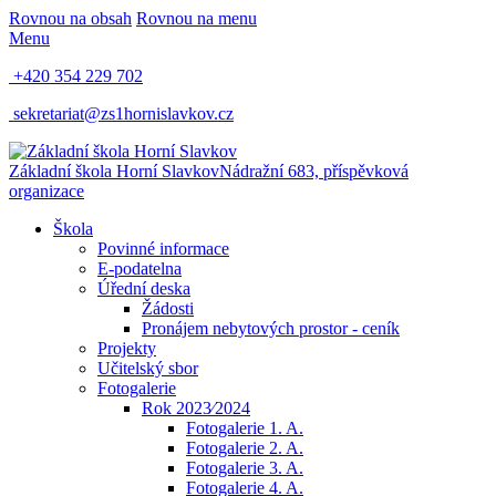
Rovnou na obsah
Rovnou na menu
Menu
+420 354 229 702
sekretariat@zs1hornislavkov.cz
Základní škola Horní Slavkov
Nádražní 683, příspěvková
organizace
Škola
Povinné informace
E-podatelna
Úřední deska
Žádosti
Pronájem nebytových prostor - ceník
Projekty
Učitelský sbor
Fotogalerie
Rok 2023⁄2024
Fotogalerie 1. A.
Fotogalerie 2. A.
Fotogalerie 3. A.
Fotogalerie 4. A.