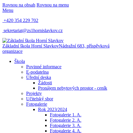
Rovnou na obsah
Rovnou na menu
Menu
+420 354 229 702
sekretariat@zs1hornislavkov.cz
Základní škola Horní Slavkov
Nádražní 683, příspěvková
organizace
Škola
Povinné informace
E-podatelna
Úřední deska
Žádosti
Pronájem nebytových prostor - ceník
Projekty
Učitelský sbor
Fotogalerie
Rok 2023⁄2024
Fotogalerie 1. A.
Fotogalerie 2. A.
Fotogalerie 3. A.
Fotogalerie 4. A.