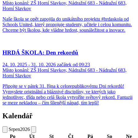
Místo konání:
ZŠ Horní Slavkov, Nádražní 683 - Nádražní 683,
Horní Slavkov
Naše škola se opět zapojila do unikátního projektu #hrdaskola od
Schools United, který propojuje studenty, učitele i celou komunitu.
Chceme být školou, kde vládne hrdost, sounáležitost a inovace.
HRDÁ ŠKOLA: Den rekordů
24. 10. 2025 - 31. 10. 2026 začátek od 09:23
Místo konání:
ZŠ Horní Slavkov, Nádražní 683 - Nádražní 683,
Horní Slavkov
Připojte se v pátek 31. října k celorepublikovému Dni rekordů!
Vymyslete originální a bláznivé disciplíny, ve kterých jako
jednotlivec, třída nebo celá škola vytvoříte světový rekord. Fantazii
se meze nekladou – čím šílenější nápad, tím lepší!
Kalendář
Srpen
2026
Po
Út
St
Čt
Pá
So
Ne