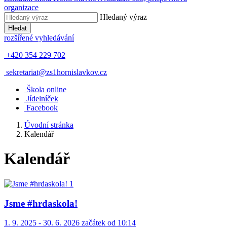
organizace
Hledaný výraz
Hledat
rozšířené vyhledávání
+420 354 229 702
sekretariat@zs1hornislavkov.cz
Š
kola online
J
ídelníček
Facebook
Úvodní stránka
Kalendář
Kalendář
Jsme #hrdaskola!
1. 9. 2025 - 30. 6. 2026 začátek od 10:14