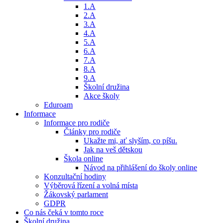
1.A
2.A
3.A
4.A
5.A
6.A
7.A
8.A
9.A
Školní družina
Akce školy
Eduroam
Informace
Informace pro rodiče
Články pro rodiče
Ukažte mi, ať slyším, co píšu.
Jak na veš dětskou
Škola online
Návod na přihlášení do školy online
Konzultační hodiny
Výběrová řízení a volná místa
Žákovský parlament
GDPR
Co nás čeká v tomto roce
Školní družina