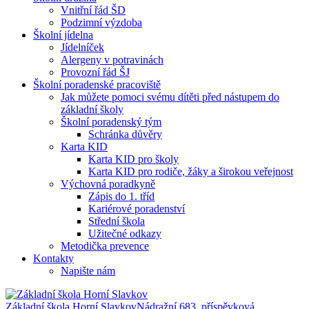
Vnitřní řád ŠD
Podzimní výzdoba
Školní jídelna
Jídelníček
Alergeny v potravinách
Provozní řád ŠJ
Školní poradenské pracoviště
Jak můžete pomoci svému dítěti před nástupem do
základní školy
Školní poradenský tým
Schránka důvěry
Karta KID
Karta KID pro školy
Karta KID pro rodiče, žáky a širokou veřejnost
Výchovná poradkyně
Zápis do 1. tříd
Kariérové poradenství
Střední škola
Užitečné odkazy
Metodička prevence
Kontakty
Napište nám
Základní škola Horní Slavkov
Nádražní 683, příspěvková