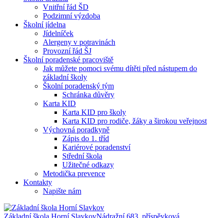
Vnitřní řád ŠD
Podzimní výzdoba
Školní jídelna
Jídelníček
Alergeny v potravinách
Provozní řád ŠJ
Školní poradenské pracoviště
Jak můžete pomoci svému dítěti před nástupem do
základní školy
Školní poradenský tým
Schránka důvěry
Karta KID
Karta KID pro školy
Karta KID pro rodiče, žáky a širokou veřejnost
Výchovná poradkyně
Zápis do 1. tříd
Kariérové poradenství
Střední škola
Užitečné odkazy
Metodička prevence
Kontakty
Napište nám
Základní škola Horní Slavkov
Nádražní 683, příspěvková