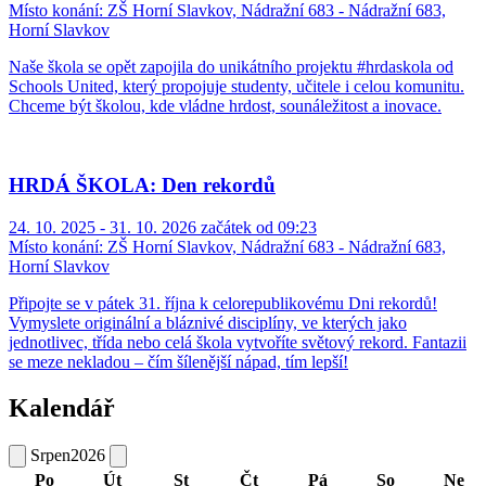
Místo konání:
ZŠ Horní Slavkov, Nádražní 683 - Nádražní 683,
Horní Slavkov
Naše škola se opět zapojila do unikátního projektu #hrdaskola od
Schools United, který propojuje studenty, učitele i celou komunitu.
Chceme být školou, kde vládne hrdost, sounáležitost a inovace.
HRDÁ ŠKOLA: Den rekordů
24. 10. 2025 - 31. 10. 2026 začátek od 09:23
Místo konání:
ZŠ Horní Slavkov, Nádražní 683 - Nádražní 683,
Horní Slavkov
Připojte se v pátek 31. října k celorepublikovému Dni rekordů!
Vymyslete originální a bláznivé disciplíny, ve kterých jako
jednotlivec, třída nebo celá škola vytvoříte světový rekord. Fantazii
se meze nekladou – čím šílenější nápad, tím lepší!
Kalendář
Srpen
2026
Po
Út
St
Čt
Pá
So
Ne