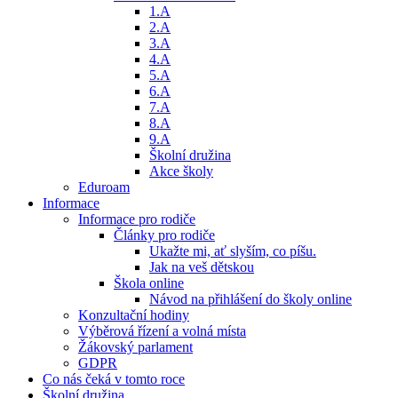
1.A
2.A
3.A
4.A
5.A
6.A
7.A
8.A
9.A
Školní družina
Akce školy
Eduroam
Informace
Informace pro rodiče
Články pro rodiče
Ukažte mi, ať slyším, co píšu.
Jak na veš dětskou
Škola online
Návod na přihlášení do školy online
Konzultační hodiny
Výběrová řízení a volná místa
Žákovský parlament
GDPR
Co nás čeká v tomto roce
Školní družina