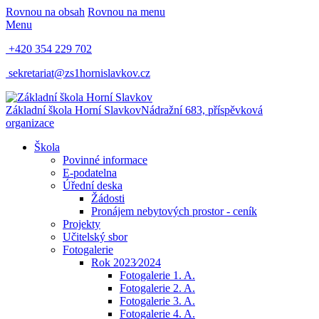
Rovnou na obsah
Rovnou na menu
Menu
+420 354 229 702
sekretariat@zs1hornislavkov.cz
Základní škola Horní Slavkov
Nádražní 683, příspěvková
organizace
Škola
Povinné informace
E-podatelna
Úřední deska
Žádosti
Pronájem nebytových prostor - ceník
Projekty
Učitelský sbor
Fotogalerie
Rok 2023⁄2024
Fotogalerie 1. A.
Fotogalerie 2. A.
Fotogalerie 3. A.
Fotogalerie 4. A.