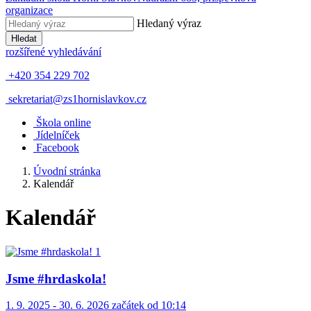
organizace
Hledaný výraz
Hledat
rozšířené vyhledávání
+420 354 229 702
sekretariat@zs1hornislavkov.cz
Š
kola online
J
ídelníček
Facebook
Úvodní stránka
Kalendář
Kalendář
Jsme #hrdaskola!
1. 9. 2025 - 30. 6. 2026 začátek od 10:14