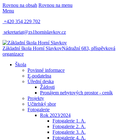
Rovnou na obsah
Rovnou na menu
Menu
+420 354 229 702
sekretariat@zs1hornislavkov.cz
Základní škola Horní Slavkov
Nádražní 683, příspěvková
organizace
Škola
Povinné informace
E-podatelna
Úřední deska
Žádosti
Pronájem nebytových prostor - ceník
Projekty
Učitelský sbor
Fotogalerie
Rok 2023⁄2024
Fotogalerie 1. A.
Fotogalerie 2. A.
Fotogalerie 3. A.
Fotogalerie 4. A.