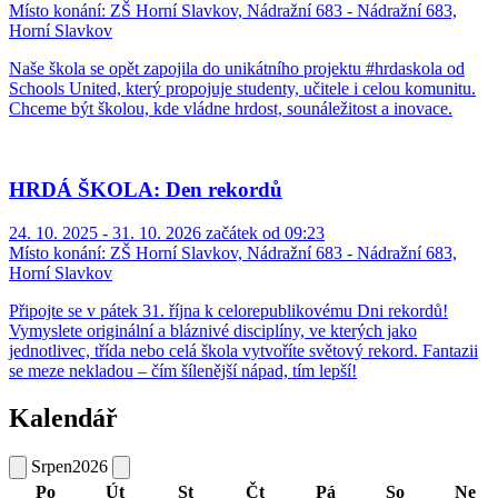
Místo konání:
ZŠ Horní Slavkov, Nádražní 683 - Nádražní 683,
Horní Slavkov
Naše škola se opět zapojila do unikátního projektu #hrdaskola od
Schools United, který propojuje studenty, učitele i celou komunitu.
Chceme být školou, kde vládne hrdost, sounáležitost a inovace.
HRDÁ ŠKOLA: Den rekordů
24. 10. 2025 - 31. 10. 2026 začátek od 09:23
Místo konání:
ZŠ Horní Slavkov, Nádražní 683 - Nádražní 683,
Horní Slavkov
Připojte se v pátek 31. října k celorepublikovému Dni rekordů!
Vymyslete originální a bláznivé disciplíny, ve kterých jako
jednotlivec, třída nebo celá škola vytvoříte světový rekord. Fantazii
se meze nekladou – čím šílenější nápad, tím lepší!
Kalendář
Srpen
2026
Po
Út
St
Čt
Pá
So
Ne