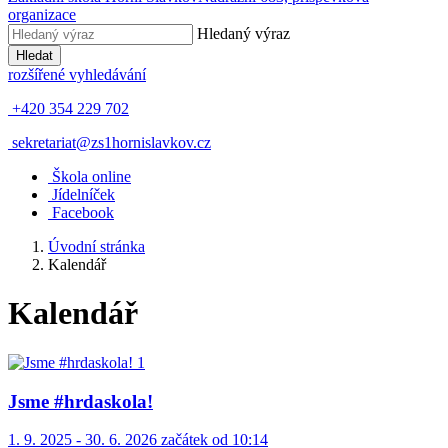
organizace
Hledaný výraz
Hledat
rozšířené vyhledávání
+420 354 229 702
sekretariat@zs1hornislavkov.cz
Š
kola online
J
ídelníček
Facebook
Úvodní stránka
Kalendář
Kalendář
Jsme #hrdaskola!
1. 9. 2025 - 30. 6. 2026 začátek od 10:14