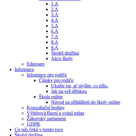
1.A
2.A
3.A
4.A
5.A
6.A
7.A
8.A
9.A
Školní družina
Akce školy
Eduroam
Informace
Informace pro rodiče
Články pro rodiče
Ukažte mi, ať slyším, co píšu.
Jak na veš dětskou
Škola online
Návod na přihlášení do školy online
Konzultační hodiny
Výběrová řízení a volná místa
Žákovský parlament
GDPR
Co nás čeká v tomto roce
Školní družina