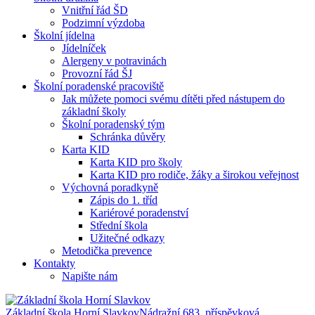
Vnitřní řád ŠD
Podzimní výzdoba
Školní jídelna
Jídelníček
Alergeny v potravinách
Provozní řád ŠJ
Školní poradenské pracoviště
Jak můžete pomoci svému dítěti před nástupem do
základní školy
Školní poradenský tým
Schránka důvěry
Karta KID
Karta KID pro školy
Karta KID pro rodiče, žáky a širokou veřejnost
Výchovná poradkyně
Zápis do 1. tříd
Kariérové poradenství
Střední škola
Užitečné odkazy
Metodička prevence
Kontakty
Napište nám
Základní škola Horní Slavkov
Nádražní 683, příspěvková