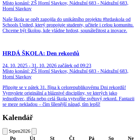
Místo konání:
ZŠ Horní Slavkov, Nádražní 683 - Nádražní 683,
Horní Slavkov
Naše škola se opět zapojila do unikátního projektu #hrdaskola od
Schools United, který propojuje studenty, učitele i celou komunitu.
Chceme být školou, kde vládne hrdost, sounáležitost a inovace.
HRDÁ ŠKOLA: Den rekordů
24. 10. 2025 - 31. 10. 2026 začátek od 09:23
Místo konání:
ZŠ Horní Slavkov, Nádražní 683 - Nádražní 683,
Horní Slavkov
Připojte se v pátek 31. října k celorepublikovému Dni rekordů!
Vymyslete originální a bláznivé disciplíny, ve kterých jako
jednotlivec, třída nebo celá škola vytvoříte světový rekord. Fantazii
se meze nekladou – čím šílenější nápad, tím lepší!
Kalendář
Srpen
2026
Po
Út
St
Čt
Pá
So
Ne