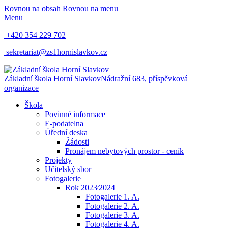
Rovnou na obsah
Rovnou na menu
Menu
+420 354 229 702
sekretariat@zs1hornislavkov.cz
Základní škola Horní Slavkov
Nádražní 683, příspěvková
organizace
Škola
Povinné informace
E-podatelna
Úřední deska
Žádosti
Pronájem nebytových prostor - ceník
Projekty
Učitelský sbor
Fotogalerie
Rok 2023⁄2024
Fotogalerie 1. A.
Fotogalerie 2. A.
Fotogalerie 3. A.
Fotogalerie 4. A.