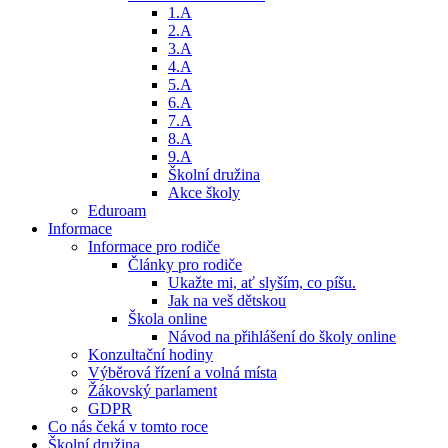
1.A
2.A
3.A
4.A
5.A
6.A
7.A
8.A
9.A
Školní družina
Akce školy
Eduroam
Informace
Informace pro rodiče
Články pro rodiče
Ukažte mi, ať slyším, co píšu.
Jak na veš dětskou
Škola online
Návod na přihlášení do školy online
Konzultační hodiny
Výběrová řízení a volná místa
Žákovský parlament
GDPR
Co nás čeká v tomto roce
Školní družina