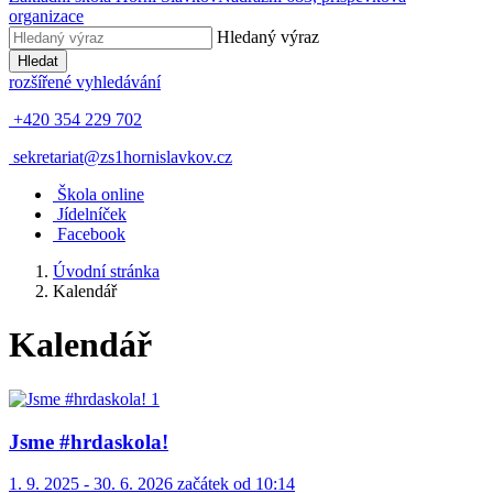
organizace
Hledaný výraz
Hledat
rozšířené vyhledávání
+420 354 229 702
sekretariat@zs1hornislavkov.cz
Š
kola online
J
ídelníček
Facebook
Úvodní stránka
Kalendář
Kalendář
Jsme #hrdaskola!
1. 9. 2025 - 30. 6. 2026 začátek od 10:14