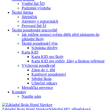
Vnitřní řád ŠD
Podzimní výzdoba
Školní jídelna
Jídelníček
Alergeny v potravinách
Provozní řád ŠJ
Školní poradenské pracoviště
Jak můžete pomoci svému dítěti před nástupem do
základní školy
Školní poradenský tým
Schránka důvěry
Karta KID
Karta KID pro školy
Karta KID pro rodiče, žáky a širokou veřejnost
Výchovná poradkyně
Zápis do 1. tříd
Kariérové poradenství
Střední škola
Užitečné odkazy
Metodička prevence
Kontakty
Napište nám
Základní škola Horní Slavkov
Nádražní 683, příspěvková