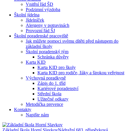
Vnitřní řád ŠD
Podzimní výzdoba
Školní jídelna
Jídelníček
Alergeny v potravinách
Provozní řád ŠJ
Školní poradenské pracoviště
Jak můžete pomoci svému dítěti před nástupem do
základní školy
Školní poradenský tým
Schránka důvěry
Karta KID
Karta KID pro školy
Karta KID pro rodiče, žáky a širokou veřejnost
Výchovná poradkyně
Zápis do 1. tříd
Kariérové poradenství
Střední škola
Užitečné odkazy
Metodička prevence
Kontakty
Napište nám
Základní škola Horní Slavkov
Nádražní 683, příspěvková