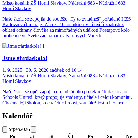
Místo konání:
ZŠ Horní Slavkov, Nádražní 683 - Nádražní 683,
Horní Slavkov
Naše škola se zapojila do soutěže „Ty to zvládneš“ pořádané HZS
Karlovarského kraje. Žáci 7.–9. ročníků si v ní ověří znalosti z
oblasti ochrany člověka za mimořádných událostí Postupové kolo
proběhne ve Světě záchranářů v Karlových Varech.
Jsme #hrdaskola!
1. 9. 2025 - 30. 6. 2026 začátek od 10:14
Místo konání:
ZŠ Horní Slavkov, Nádražní 683 - Nádražní 683,
Horní Slavkov
Naše škola se opět zapojila do unikátního projektu #hrdaskola od
Schools United, který propojuje studenty, učitele i celou komunitu.
Chceme být školou, kde vládne hrdost, sounáležitost a inovace.
Kalendář
Srpen
2026
Po
Út
St
Čt
Pá
So
Ne