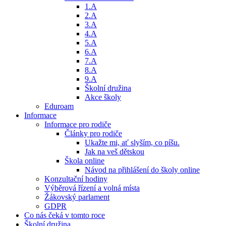
1.A
2.A
3.A
4.A
5.A
6.A
7.A
8.A
9.A
Školní družina
Akce školy
Eduroam
Informace
Informace pro rodiče
Články pro rodiče
Ukažte mi, ať slyším, co píšu.
Jak na veš dětskou
Škola online
Návod na přihlášení do školy online
Konzultační hodiny
Výběrová řízení a volná místa
Žákovský parlament
GDPR
Co nás čeká v tomto roce
Školní družina