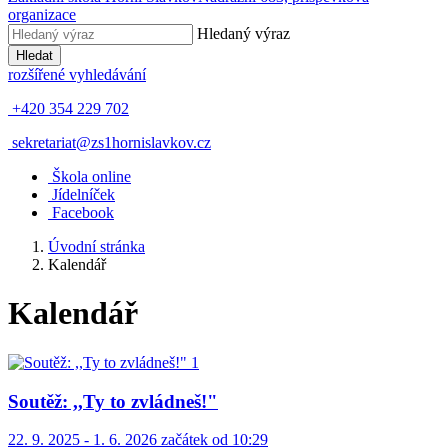
organizace
Hledaný výraz
Hledat
rozšířené vyhledávání
+420 354 229 702
sekretariat@zs1hornislavkov.cz
Š
kola online
J
ídelníček
Facebook
Úvodní stránka
Kalendář
Kalendář
Soutěž: ,,Ty to zvládneš!"
22. 9. 2025 - 1. 6. 2026 začátek od 10:29