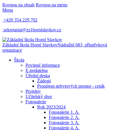
Rovnou na obsah
Rovnou na menu
Menu
+420 354 229 702
sekretariat@zs1hornislavkov.cz
Základní škola Horní Slavkov
Nádražní 683, příspěvková
organizace
Škola
Povinné informace
E-podatelna
Úřední deska
Žádosti
Pronájem nebytových prostor - ceník
Projekty
Učitelský sbor
Fotogalerie
Rok 2023⁄2024
Fotogalerie 1. A.
Fotogalerie 2. A.
Fotogalerie 3. A.
Fotogalerie 4. A.